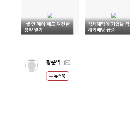
'셀 인 메이'에도 여전한
감세혜택에 기업들 작
청약 열기
해외배당 급증
황준익
뉴스북