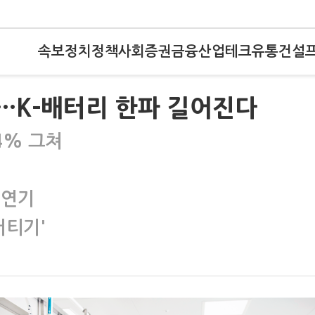
속보
정치
정책
사회
증권
금융
산업
테크
유통
건설
'…K-배터리 한파 길어진다
4% 그쳐
 연기
버티기'