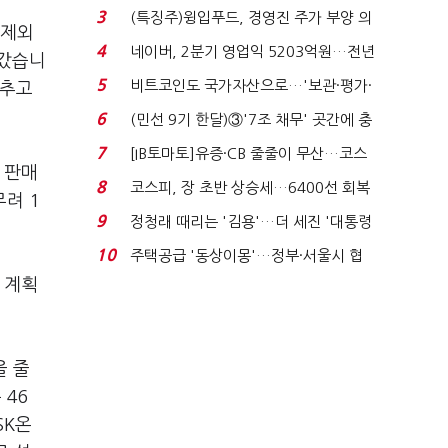
국전쟁’
3
(특징주)윙입푸드, 경영진 주가 부양 의
 제외
지에 상한가...
4
네이버, 2분기 영업익 5203억원…전년
어갔습니
비 0.2% 감소...
5
비트코인도 국가자산으로…'보관·평가·
늦추고
처분' 기준은 ...
6
(민선 9기 한달)③'7조 채무' 곳간에 충
격…추미애, 20년...
7
[IB토마토]유증·CB 줄줄이 무산…코스
 판매
닥 벌점 급증에 ...
8
코스피, 장 초반 상승세…6400선 회복
무려 1
시도
9
정청래 때리는 '김용'…더 세진 '대통령
최측근' 입...
10
주택공급 '동상이몽'…정부·서울시 협
력 없으면 '공수표'...
 계획
을 줄
 46
SK온