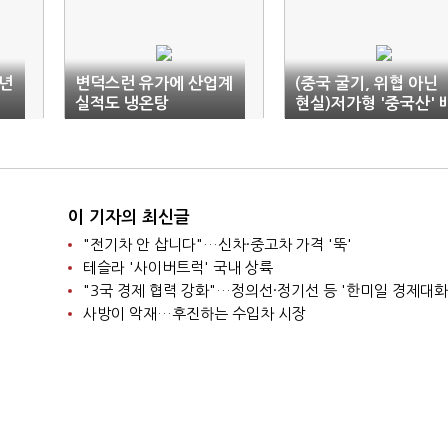
년
변덕스런 유가에 산업계
(중국 굴기, 위협 아닌
실적도 냉온탕
현실)저가형 '중국산' 
터리의 공습…해법은
'고성능·고효율'
이 기자의 최신글
"전기차 안 삽니다"…신차·중고차 가격 '뚝'
테슬라 '사이버트럭' 국내 상륙
"3국 경제 협력 강화"…정의선·정기선 등 '한미일 경제대화
사방이 악재…후진하는 수입차 시장