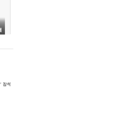
배
' 참석