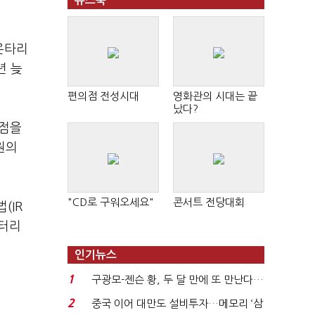
뉴스북
온타리
년 늦
편의점 전성시대
영화관의 시대는 끝
났다?
시점을
원의
"CD로 구워오세요"
콘서트 전당대회
(IR
배터리
인기뉴스
1
구광모-젠슨 황, 두 달 만에 또 만난다…
로봇·AI 등 논...
2
중국 이어 대만도 설비투자…메모리 ‘삼