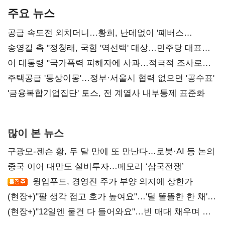
주요 뉴스
공급 속도전 외치더니…황희, 난데없이 '폐버스
리모델링' 제안
송영길 측 "정청래, 국힘 '역선택' 대상…민주당 대표로
총선 지휘 못해"
이 대통령 "국가폭력 피해자에 사과…적극적 조사로
진실 밝혀야"
주택공급 '동상이몽'…정부·서울시 협력 없으면 '공수표'
'금융복합기업집단' 토스, 전 계열사 내부통제 표준화
많이 본 뉴스
구광모-젠슨 황, 두 달 만에 또 만난다…로봇·AI 등 논의
중국 이어 대만도 설비투자…메모리 ‘삼국전쟁’
윙입푸드, 경영진 주가 부양 의지에 상한가
(현장+)"팔 생각 접고 호가 높여요"…'덜 똘똘한 한 채'
20억 키맞추기
(현장+)"12일엔 물건 다 들어와요"…빈 매대 채우며 문