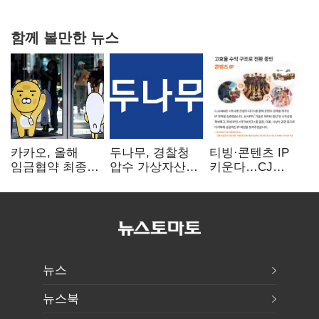
연 홈플러스
함께 볼만한 뉴스
카카오, 올해
두나무, 경찰청
티빙·콘텐츠 IP
임금협약 최종
압수 가상자산
키운다…CJ
타결…연봉 6.3%
보관 맡는다…
ENM, 하반기
인상·격려금
커스터디 사업
글로벌 확장 가속
300만원
최종 낙찰
뉴스
뉴스북