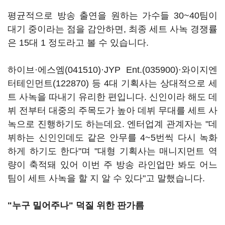
평균적으로 방송 출연을 원하는 가수들 30~40팀이
대기 중이라는 점을 감안하면, 최종 세트 사녹 경쟁률
은 15대 1 정도라고 볼 수 있습니다.
하이브·
에스엠(041510)
·
JYP Ent.(035900)
·
와이지엔
터테인먼트(122870)
등 4대 기획사는 상대적으로 세
트 사녹을 따내기 유리한 편입니다. 신인이라 해도 데
뷔 전부터 대중의 주목도가 높아 데뷔 무대를 세트 사
녹으로 진행하기도 하는데요. 엔터업계 관계자는 "데
뷔하는 신인인데도 같은 안무를 4~5번씩 다시 녹화
하게 하기도 한다"며 "대형 기획사는 매니지먼트 역
량이 축적돼 있어 이번 주 방송 라인업만 봐도 어느
팀이 세트 사녹을 할 지 알 수 있다"고 말했습니다.
"누구 밀어주나" 덕질 위한 판가름