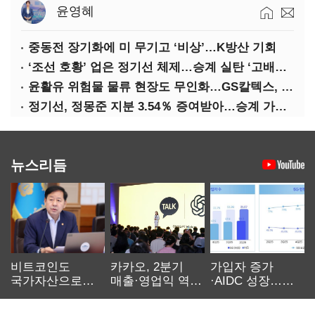
윤영혜
중동전 장기화에 미 무기고 ‘비상’…K방산 기회
‘조선 호황’ 업은 정기선 체제…승계 실탄 ‘고배당’ 주목
윤활유 위험물 물류 현장도 무인화…GS칼텍스, 디지털 전환 가속
정기선, 정몽준 지분 3.54％ 증여받아…승계 가속화
뉴스리듬
비트코인도
카카오, 2분기
가입자 증가
국가자산으로…'
매출·영업익 역대
·AIDC 성장…
보관·평가·처분'
최대…에이전트
SKT 2분기 성장
기준은 숙제
AI 수익화 관건
본궤도