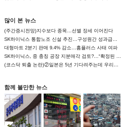
0.86%p(2보)
많이 본 뉴스
(주간증시전망)지수보다 종목…선별 장세 이어진다
SK하이닉스 통합노조 신설 추진…구성원간 성과급
불만 확산
대형마트 2분기 판매 9.4% 감소…홈플러스 사태 여파
SK하이닉스, 중 충칭 공장 지분매각 검토?…“확정된 바
없어”
(코스닥 퇴출 논란)②일본은 5년 기다려주는데 우리는
당장 퇴출?…시간만으론 부족한 코스닥 구하기
함께 볼만한 뉴스