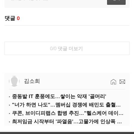
댓글
0
0/0
댓글 더보기
김소희
중동발 IT 훈풍에도…쌓이는 악재 '골머리'
"너가 하면 나도"…멤버십 경쟁에 배민도 출혈경쟁
쿠콘, 브이디피랩스 합병 추진…"헬스케어 데이터 플랫폼 확대"
최저임금 시작부터 '파열음'…고물가에 인상폭 갈등