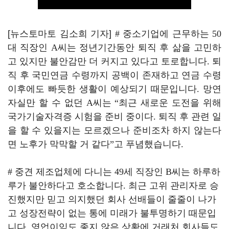
[뉴스토마토 김소희 기자]
#
중소기업에 근무하는
50
대 직장인
A
씨는 정년기간동안 퇴직 후 삶을 고민하
고 있지만 불안감만 더 커지고 있다고 토로합니다
.
퇴
직 후 국민연금 수령까지 공백이 존재하고 연금 수령
이후에도 빠듯한 생활이 예상되기 때문입니다
.
망연
자실만 할 수 없던
A
씨는
“
최근 새로운 도전을 위해
국가기술자격증 시험을 준비 중이다
.
퇴직 후 관련 일
을 할 수 있을지는 모르겠으나 준비조차 하지 않는다
면 노후가 막막할 거 같다
”
고 푸념했습니다
.
#
중견 제조업체에 다니는
49
세 직장인
B
씨는 하루하
루가 불안하다고 호소합니다
.
최근 고위 관리자로 승
진했지만 믿고 의지했던 회사 선배들이 줄줄이 나가
고 성장전략이 없는 통에 미래가 불투명하기 때문입
니다
.
영업이익도 좋지 않은 상황에 거래처 회사들도