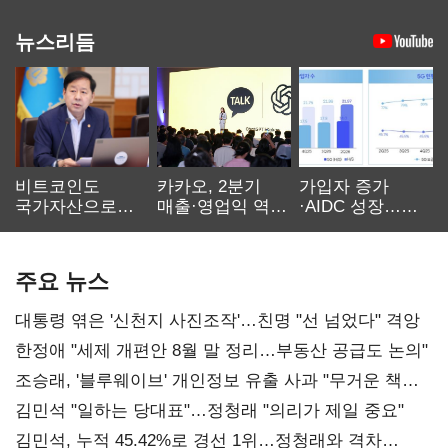
뉴스리듬
비트코인도
카카오, 2분기
가입자 증가
국가자산으로…'
매출·영업익 역대
·AIDC 성장…
보관·평가·처분'
최대…에이전트
SKT 2분기 성장
기준은 숙제
AI 수익화 관건
본궤도
주요 뉴스
대통령 엮은 '신천지 사진조작'…친명 "선 넘었다" 격앙
한정애 "세제 개편안 8월 말 정리…부동산 공급도 논의"
조승래, '블루웨이브' 개인정보 유출 사과 "무거운 책임
통감"
김민석 "일하는 당대표"…정청래 "의리가 제일 중요"
김민석, 누적 45.42%로 경선 1위…정청래와 격차