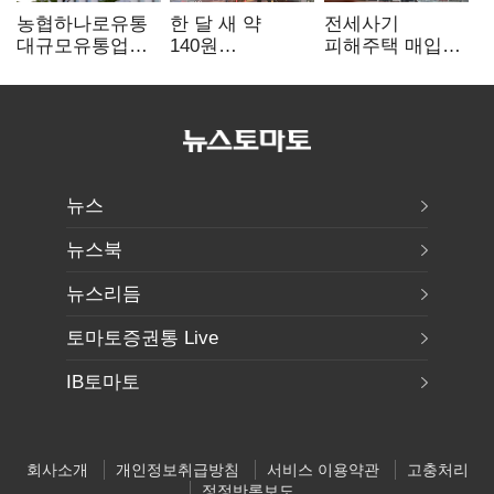
농협하나로유통
한 달 새 약
전세사기
대규모유통업법
140원
피해주택 매입
위반 적발…
급락…'역대급
1만호 돌파…
공정위, 과징금
엔저'에 원화
누적 피해자
4억6200만원
변곡점
4만278명
부과
뉴스
뉴스북
뉴스리듬
토마토증권통 Live
IB토마토
회사소개
개인정보취급방침
서비스 이용약관
고충처리
정정반론보도