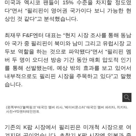
미국과 멕시코 팬들이
15%
수준을 차지할 정도였
다
”
면서
“
필리핀이 영어권 국가이다 보니 가능한 현
상인 것 같다
”
고 분석했습니다
.
최재우
F&F
엔터 대표는
“
현지 시장 조사를 통해 동남
아 국가 중 필리핀이 북미와 남미 그리고 유럽시장 교
두보 역할을 하는 것으로 파악됐다
”
면서
“
필리핀 멤
버 두 명이 오디션 방송 기간 동안 매회 압도적 인기
를 통해 선발됐는데
,
예상 밖의 효과를 보고 있어서
내부적으로도 필리핀 시장을 주목하고 있다
”
고 말했
습니다
.
(왼쪽부터)'블랙핑크' 태국인 멤버 리사, '베이비몬스터' 태국인 멤버 파리타, 치키타.
사진=YG엔터테인먼트
기존의
K
팝 시장에서 필리핀은 미개척 시장으로 여
겨지던 곳이었습니다
.
초창기
K
팝 시장엔 일본과 중