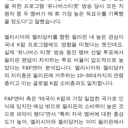
을 위한 프로그램
‘
유니버스티켓
’
방송 당시 모든 지
원자 중 두 멤버가 매 회 가장 높은 득표수를 기록했
을 정도다
”
고 말했습니다
.
엘리시아와 젤리당카를 향한 필리핀 내 높은 관심이
국내
K
팝 프로그램에도 영향을 미쳤다는 뜻인데요
.
실제
‘
유니버스 티켓
’
방송 동안 멤버 선발 투표에서
필리핀 팬덤이 차지하는 투표 비율이 압도적으로 높
았다는
F&F
엔터 분석입니다
.
엘리시아와 젤리당카
의 지지층은 필리핀에 거주하는
10~30
대까지의 연령
층이고 이는 글로벌
K
팝 소비층과도 일치합니다
.
F&F
엔터 측은
“
태국이
K
팝과 가장 밀접한 국가로 인
식돼 있지만 예상 밖으로 필리핀의 소비력이 높은 것
으로 파악이 됐다
”
면서
“
특히 자국 멤버에 대한 충성
도가 높아
,
엘리시아와 젤리당카는 이미 필리핀에서