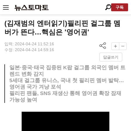
구독
(김재범의 엔터읽기)필리핀 걸그룹 멤
버가 뜬다…핵심은 '영어권'
입력: 2024-04-24 11:52:16
수정: 2024-04-24 14:59:16
답글쓰기
일본·중국·태국 집중된 K팝 걸그룹 외국인 멤버 트
렌드 변화 감지
5세대 걸그룹 유니스, 국내 첫 필리핀 멤버 발탁…
영어권 국가 겨냥 포석
필리핀 팬들, SNS 재생산 통해 영어권 확장 잠재
가능성 높여