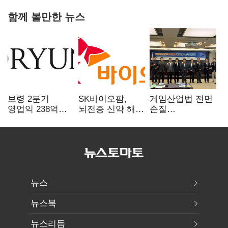
함께 볼만한 뉴스
보령 2분기
SK바이오팜,
게임산업법 전면
영업익 238억…
뇌전증 신약 해외
손질
전년 대비 6.2%↓
흥행 발판…
공감대…"낡은
차세대 신약 개발
규제 걷고
속도
안전장치 촘촘히
해야"
뉴스
뉴스북
뉴스리듬