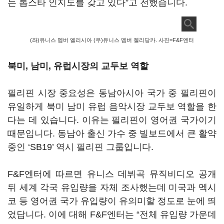
는 톱스타 인지도를 갖고 있다
”
고 전했습니다
.
(좌)유니스 멤버 엘리시아 (우)유니스 멤버 젤리당카. 사진=F&F엔터
북미
,
남미
,
유럽시장의 교두보 역할
필리핀 시장 중요성은 동남아시아 국가 중 필리핀이
유일하게 북미 남미 유럽 음악시장 교두보 역할을 한
다는 데 있습니다
.
이유는 필리핀이 영어권 국가이기
때문입니다
.
동남아 출신 가수 중 빌보드에서 큰 활약
중인
‘SB19’
역시 필리핀 그룹입니다
.
F&F
엔터에 따르면 유니스 데뷔곡 뮤직비디오 공개
뒤 세계 각국 유입량을 자체 조사했는데 미국과 멕시
코 등 영어권 국가 유입량이 유의미할 정도로 눈에 띄
었답니다
.
이에 대해
F&F
엔터는
“
전체 유입량 가운데