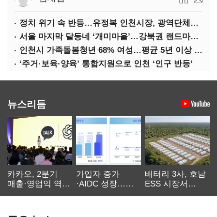
정치 위기 속 반등…유정복 인천시장, 광역단체장 평가 ‘상승세’
서울 마지막 달동네 ‘개미마을’…강북권 랜드마크로 재탄생한다
인천시 가족돌봄청년 68% 여성…평균 5년 이상 돌봄 ‘우울감’ 호소
‘주거·보육·양육’ 통합지원으로 인천 ‘인구 반등’
뉴스리듬
카카오, 2분기
가입자 증가
배터리 3사, 호남
매출·영업익 역대
·AIDC 성장…
ESS 시장서
최대…에이전트
SKT 2분기 성장
‘격돌’
AI 수익화 관건
본궤도