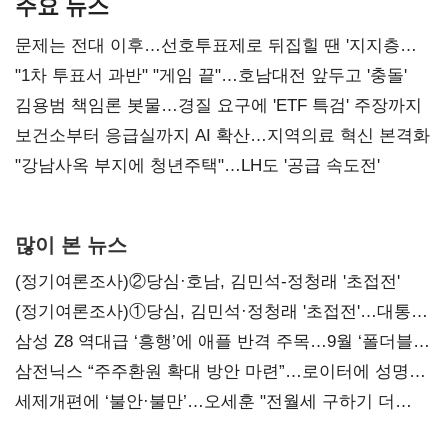
주요 뉴스
문제는 전대 이후…선호투표제로 뒤집힐 땐 '지지층
불복'
"1차 투표서 과반" "게임 끝"…호남대전 앞두고 '충돌'
김용범 책임론 봇물…경질 요구에 'ETF 특검' 주장까지
보건소부터 응급실까지 AI 확산…지역의료 혁신 본격화
"강남사옥 부지에 청년주택"…LH도 '공급 속도전'
많이 본 뉴스
(정기여론조사)②당심·호남, 김민석-정청래 '초접전'
(정기여론조사)①당심, 김민석·정청래 '초접전'…대통령
지지도 '50% 아래로'(종합)
삼성 Z8 역대급 ‘흥행’에 애플 반격 주목…9월 ‘폴더블
대전’
삼전닉스 “주주환원 확대 방안 마련”…로이터에 성명
보내
세제개편에 ‘불안·불만’…오세훈 "전월세 구하기 더
힘들어질 것"