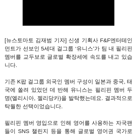
[뉴스토마토 김재범 기자] 신생 기획사
F&F
엔터테인
먼트가 선보인
5
세대 걸그룹
‘
유니스
’
가 팀 내 필리핀
멤버를 교두보로 글로벌 확장세에 속도를 내고 있습
니다
.
기존
K
팝 걸그룹 외국인 멤버 구성이 일본과 중국, 태
국에 쏠려 있었던 데 반해 유니스는 필리핀 멤버 두
명
(
엘리시아
,
젤리당카
)
을 발탁했는데요
.
결과적으로
탁월한 선택이었습니다
.
필리핀 멤버 영입으로 인해 영어를 사용하는 자국팬
들이 SNS 챌린지 등을 통해 글로벌 영어권 국가로