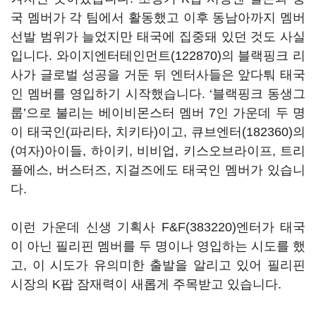
국 멤버가 각 팀에서 활동했고 이후 동남아까지 멤버
선발 범위가 늘었지만 태국에 집중돼 있던 것도 사실
입니다
.
와이지엔터테인먼트(122870)
의
블랙핑크 리
사가 글로벌 성공을 거둔 뒤 엔터사들은 앞다퉈 태국
인 멤버를 영입하기 시작했습니다
. ‘
블랙핑크 동생그
룹
’
으로 불리는 베이비몬스터 멤버
7
인 가운데 두 명
이 태국인
(
파리타
,
치키타
)
이고
,
큐브엔터(182360)
의
(
여자
)
아이들
,
하이키
,
비비업
,
키스오브라이프
,
트리
플에스
,
버스터즈
,
지걸즈에도 태국인 멤버가 있습니
다
.
이런 가운데 신생 기획사
F&F(383220)
엔터가 태국
이 아닌 필리핀 멤버를 두 명이나 영입하는 시도를 했
고
,
이 시도가 유의미한 출발을 알리고 있어 필리핀
시장의
K
팝 잠재력이 새롭게 주목받고 있습니다
.