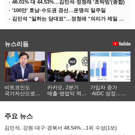
46.01% 대 44.53%…김민석·정청래 '초박빙'(종합)
'100만' 호남·수도권 경선…운명의 일주일
김민석 "일하는 당대표"…정청래 "의리가 제일 중요"
뉴스리듬
비트코인도
카카오, 2분기
가입자 증가
국가자산으로…'
매출·영업익 역대
·AIDC 성장…
보관·평가·처분'
최대…에이전트
SKT 2분기 성장
기준은 숙제
AI 수익화 관건
본궤도
주요 뉴스
김민석, 강원·대구·경북서 48.54%…1위 수성(1보)