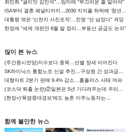
최민희 "골리앗 김민석"…임미애 "부끄러운 줄 알아야"
ISA부터 결혼 페널티까지…2030 지지율 하락에 '청년
챙기기'
대통령 엮은 '신천지 사진조작'…친명 "선 넘었다" 격앙
한정애 "세제 개편안 8월 말 정리…부동산 공급도 논의"
많이 본 뉴스
(주간증시전망)지수보다 종목…선별 장세 이어진다
SK하이닉스 통합노조 신설 추진…구성원 간 성과급
불만 확산
대형마트 2분기 판매 9.4% 감소…홈플러스 사태 여파
(코스닥 퇴출 논란)②일본은 5년 기다려주는데 우리는
당장 퇴출?…시간만으론 부족한 코스닥 구하기
(현장+)'폭염중대경보'에도 농촌 이주노동자는
강행군…'야외작업 중지' 권고도 무시
함께 볼만한 뉴스