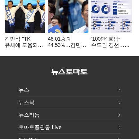
김민석 "TK
46.01% 대
'100만' 호남·
유세에 도움되는
44.53%…김민석·
수도권 경선…
당대표"…정청래
정청래
운명의 일주일
"벌써 대표된 양
'초박빙'(종합)
당직 배분"
뉴스
뉴스북
뉴스리듬
토마토증권통 Live