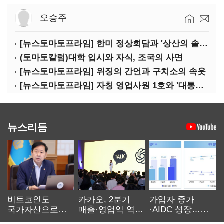
오승주
[뉴스토마토프라임] 한미 정상회담과 '상산의 솔연'
(토마토칼럼)대학 입시와 자식, 조국의 사면
[뉴스토마토프라임] 위징의 간언과 구치소의 속옷
[뉴스토마토프라임] 자칭 영업사원 1호와 '대통령 집무실 사우나'
뉴스리듬
비트코인도
카카오, 2분기
가입자 증가
국가자산으로…'
매출·영업익 역대
·AIDC 성장…
보관·평가·처분'
최대…에이전트
SKT 2분기 성장