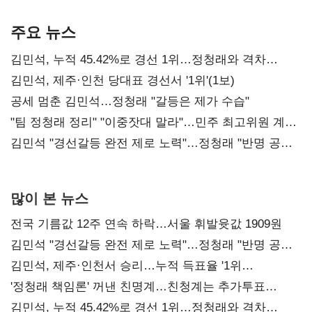
기준은 숙제
AI 수익화 관건
본궤도
주요 뉴스
김민석, 누적 45.42%로 경선 1위…정청래와 격차
0.86%p(2보)
김민석, 제주·인천 당대표 경선서 '1위'(1보)
공세 멈춘 김민석…정청래 "갈등은 제가 수습"
"팀 정청래 정리" "이중잣대 말라"…민주 최고위원 계파
다툼 격화
김민석 "경선갈등 완전 제로 노력"…정청래 "반명 공세
사과부터"
많이 본 뉴스
전국 기름값 12주 연속 하락…서울 휘발윳값 1909원
김민석 "경선갈등 완전 제로 노력"…정청래 "반명 공세
사과부터"
김민석, 제주·인천서 승리…누적 득표율 '1위
탈환'(종합)
'정청래 책임론' 꺼낸 친명계…친청계는 추가투표
때리기
김민석, 누적 45.42%로 경선 1위…정청래와 격차