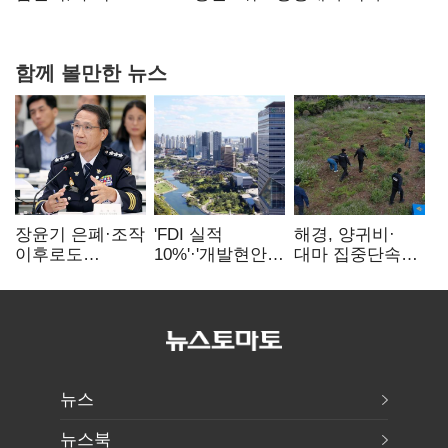
0.86%p(2보)
함께 볼만한 뉴스
장윤기 은폐·조작
'FDI 실적
해경, 양귀비·
이후로도
10%'·'개발현안
대마 집중단속…
정보유출·
산적'…
4개월 동안
내부비위…경찰
인천경제청장
249명 검거
신뢰는 어디에
구원투수 찾기
뉴스
뉴스북