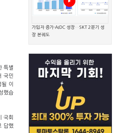
가입자 증가·AIDC 성장…SKT 2분기 성
장 본궤도
한 특별
서 국민
정될 이
찬성했습
이 국회
고 답했