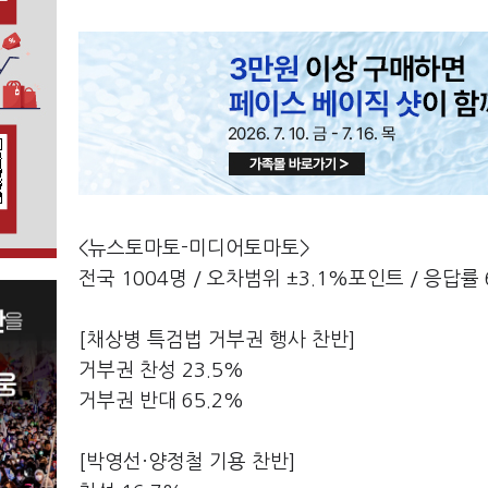
<뉴스토마토-미디어토마토>
전국 1004명 / 오차범위 ±3.1%포인트 / 응답률 
[채상병 특검법 거부권 행사 찬반]
거부권 찬성 23.5%
거부권 반대 65.2%
[박영선·양정철 기용 찬반]