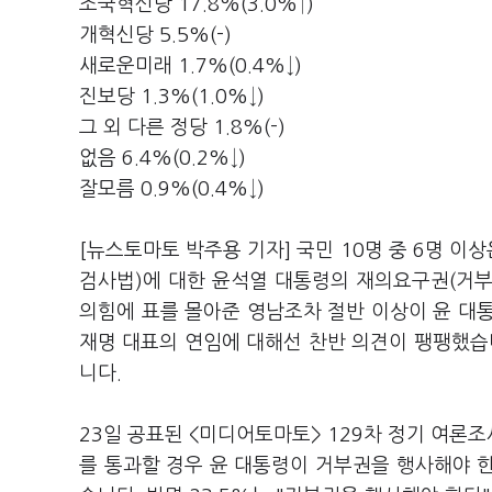
조국혁신당 17.8%(3.0%↑)
개혁신당 5.5%(-)
새로운미래 1.7%(0.4%↓)
진보당 1.3%(1.0%↓)
그 외 다른 정당 1.8%(-)
없음 6.4%(0.2%↓)
잘모름 0.9%(0.4%↓)
[뉴스토마토 박주용 기자] 국민 10명 중 6명 이
검사법)에 대한 윤석열 대통령의 재의요구권(거부권
의힘에 표를 몰아준 영남조차 절반 이상이 윤 대
재명 대표의 연임에 대해선 찬반 의견이 팽팽했습
니다.
23일 공표된 <미디어토마토> 129차 정기 여론조
를 통과할 경우 윤 대통령이 거부권을 행사해야 한