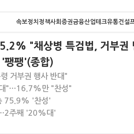
속보
정치
정책
사회
증권
금융
산업
테크
유통
건설
5.2% "채상병 특검법, 거부권
'팽팽'(종합)
통령 거부권 행사 반대"
대"…16.7%만 "찬성"
75.9% '찬성'
…2주째 '20%대'