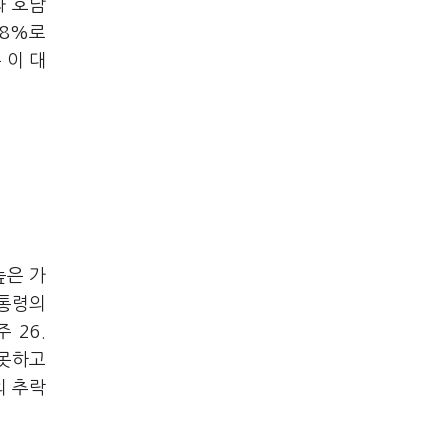
과 호남
.8%로
 이 대
높은 가
대통령의
 26.
잘못하고
의 추락