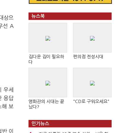
뉴스북
 대상으
무선 A
집다운 집이 필요하
편의점 전성시대
다
이 우세
반 응답
영화관의 시대는 끝
"CD로 구워오세요"
소해 보
났다?
인기뉴스
절반 이