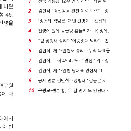
1
전국 기름값 12주 연속 하락…서울 휘
게 나왔
발윳값 1909원...
2
김민석 "경선갈등 완전 제로 노력"…정
 46.
청래 "반명 공세 사...
3
'정청래 책임론' 꺼낸 친명계…친청계
 진영을
는 추가투표 때리기...
4
전쟁에 원유 공급망 흔들리자…K-정유,
에너지안보 핵심...
5
"팀 정청래 정리" "이중잣대 말라"…민
주 최고위원 계파 다...
6
김민석, 제주·인천서 승리…누적 득표율
'1위 탈환'(종합)...
7
김민석, 누적 45.42%로 경선 1위…정
청래와 격차 0.86%p(...
8
김민석, 제주·인천 당대표 경선서 '1
위'(1보)...
9
공세 멈춘 김민석…정청래 "갈등은 제
주연구원
가 수습"
10
구광모-젠슨 황, 두 달 만에 또 만난다…
용에 대
로봇·AI 등 논...
세대에서
상이 반