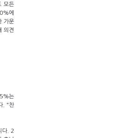
도 모든
60%에
한 가운
대 의견
.5%는
. "찬
다. 2