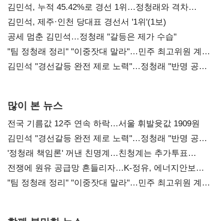
김민석, 누적 45.42%로 경선 1위…정청래와 격차
0.86%p(2보)
김민석, 제주·인천 당대표 경선서 '1위'(1보)
공세 멈춘 김민석…정청래 "갈등은 제가 수습"
"팀 정청래 정리" "이중잣대 말라"…민주 최고위원 계파
다툼 격화
김민석 "경선갈등 완전 제로 노력"…정청래 "반명 공세
사과부터"
많이 본 뉴스
전국 기름값 12주 연속 하락…서울 휘발윳값 1909원
김민석 "경선갈등 완전 제로 노력"…정청래 "반명 공세
사과부터"
'정청래 책임론' 꺼낸 친명계…친청계는 추가투표
때리기
전쟁에 원유 공급망 흔들리자…K-정유, 에너지안보
핵심으로 재부상
"팀 정청래 정리" "이중잣대 말라"…민주 최고위원 계파
다툼 격화