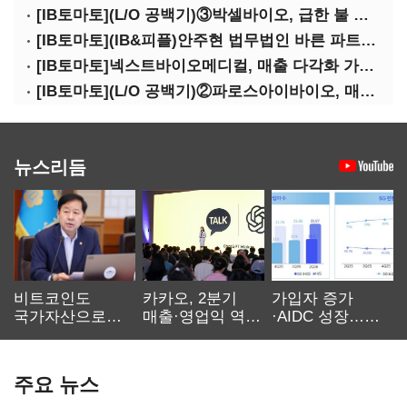
[IB토마토](L/O 공백기)③박셀바이오, 급한 불 껐지만…본업 성과 '감감무소식'
[IB토마토](IB&피플)안주현 법무법인 바른 파트너 변호사
[IB토마토]넥스트바이오메디컬, 매출 다각화 가속…IPO 보람 '쑥쑥'
[IB토마토](L/O 공백기)②파로스아이바이오, 매출 0원 '불명예'…목표 안갯속
뉴스리듬
비트코인도
카카오, 2분기
가입자 증가
국가자산으로…'
매출·영업익 역대
·AIDC 성장…
보관·평가·처분'
최대…에이전트
SKT 2분기 성장
기준은 숙제
AI 수익화 관건
본궤도
주요 뉴스