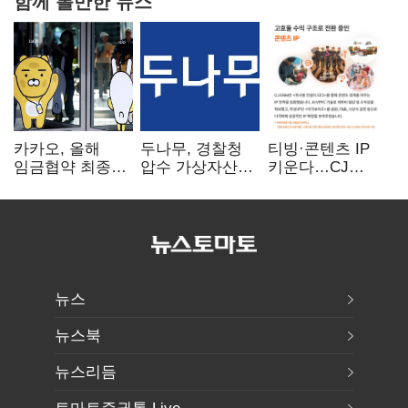
함께 볼만한 뉴스
카카오, 올해
두나무, 경찰청
티빙·콘텐츠 IP
임금협약 최종
압수 가상자산
키운다…CJ
타결…연봉 6.3%
보관 맡는다…
ENM, 하반기
인상·격려금
커스터디 사업
글로벌 확장 가속
300만원
최종 낙찰
뉴스
뉴스북
뉴스리듬