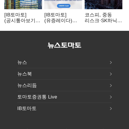
[IB토마토]
[IB토마토]
코스피, 중동
(공시톺아보기)
(유증레이다)
리스크·SK하닉
수주 공시, 왜
툴젠, 조달액
5% 급락에
바로 매출로
3분의 1 토막…
뒷걸음
잡히지 않을까
특허소송
비용부터 챙긴다
뉴스
뉴스북
뉴스리듬
토마토증권통 Live
IB토마토