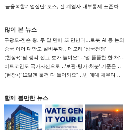
'금융복합기업집단' 토스, 전 계열사 내부통제 표준화
많이 본 뉴스
구광모-젠슨 황, 두 달 만에 또 만난다…로봇·AI 등 논의
중국 이어 대만도 설비투자…메모리 ‘삼국전쟁’
(현장+)"팔 생각 접고 호가 높여요"…'덜 똘똘한 한 채'
20억 키맞추기
비트코인도 국가자산으로…'보관·평가·처분' 기준은
숙제
(현장+)"12일엔 물건 다 들어와요"…빈 매대 채우며 문
연 홈플러스
함께 볼만한 뉴스