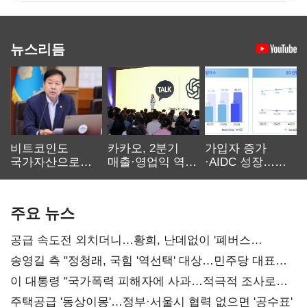
뉴스리듬
비트코인도
카카오, 2분기
가입자 증가
국가자산으로…'
매출·영업익 역대
·AIDC 성장…
보관·평가·처분'
최대…에이전트
SKT 2분기 성장
기준은 숙제
AI 수익화 관건
본궤도
주요 뉴스
공급 속도전 외치더니…황희, 난데없이 '폐버스
리모델링' 제안
송영길 측 "정청래, 국힘 '역선택' 대상…민주당 대표로
총선 지휘 못해"
이 대통령 "국가폭력 피해자에 사과…적극적 조사로
진실 밝혀야"
주택공급 '동상이몽'…정부·서울시 협력 없으면 '공수표'