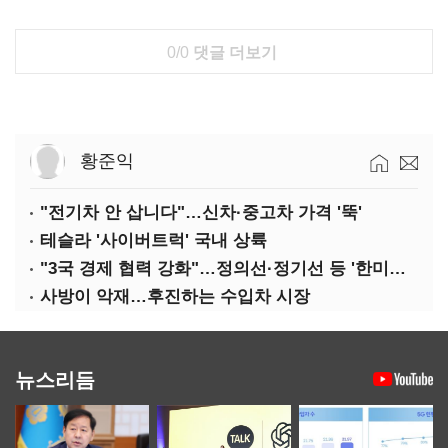
0/0
댓글 더보기
황준익
"전기차 안 삽니다"…신차·중고차 가격 '뚝'
테슬라 '사이버트럭' 국내 상륙
"3국 경제 협력 강화"…정의선·정기선 등 '한미일 경제대화' 참석
사방이 악재…후진하는 수입차 시장
뉴스리듬