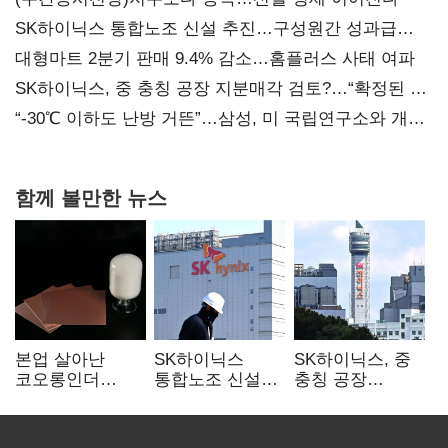
SK하이닉스 통합노조 신설 추진…구성원간 성과급
불만 확산
대형마트 2분기 판매 9.4% 감소…홈플러스 사태 여파
SK하이닉스, 중 충칭 공장 지분매각 검토?…“확정된 바
없어”
“-30℃ 이하도 난방 거뜬”…삼성, 미 국립연구소와 개발
협력
함께 볼만한 뉴스
본업 살아난
SK하이닉스
SK하이닉스, 중
코오롱인더
통합노조 신설
충칭 공장
·HS효성…AI·
추진…구성원간
지분매각
배터리 소재로
성과급 불만 확산
검토?…“확정된
보폭 확대
바 없어”