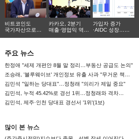
비트코인도
카카오, 2분기
가입자 증가
국가자산으로…'
매출·영업익 역대
·AIDC 성장…
보관·평가·처분'
최대…에이전트
SKT 2분기 성장
기준은 숙제
AI 수익화 관건
본궤도
주요 뉴스
한정애 "세제 개편안 8월 말 정리…부동산 공급도 논의"
조승래, '블루웨이브' 개인정보 유출 사과 "무거운 책임
통감"
김민석 "일하는 당대표"…정청래 "의리가 제일 중요"
김민석, 누적 45.42%로 경선 1위…정청래와 격차
0.86%p(2보)
김민석, 제주·인천 당대표 경선서 '1위'(1보)
많이 본 뉴스
(주간증시전망)지수보다 종목…선별 장세 이어진다