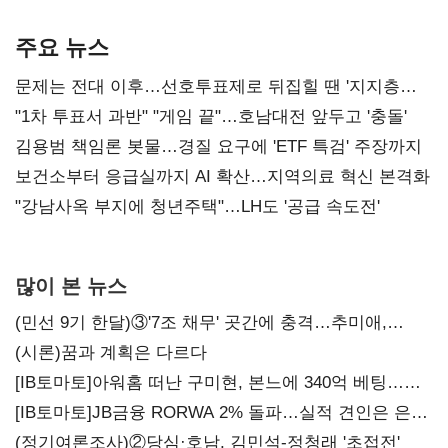
AI 수익화 관건
본궤도
주요 뉴스
문제는 전대 이후…선호투표제로 뒤집힐 땐 '지지층
불복'
"1차 투표서 과반" "게임 끝"…호남대전 앞두고 '충돌'
김용범 책임론 봇물…경질 요구에 'ETF 특검' 주장까지
보건소부터 응급실까지 AI 확산…지역의료 혁신 본격화
"강남사옥 부지에 청년주택"…LH도 '공급 속도전'
많이 본 뉴스
(민선 9기 한달)③'7조 채무' 곳간에 충격…추미애,
20년만에 '비상재정' 선언 승부수
(시론)꿈과 계획은 다르다
[IB토마토]아워홈 떠난 구미현, 본느에 340억 베팅…
가족 지배체제 구축
[IB토마토]JB금융 RORWA 2% 돌파…실적 견인은 은행
아닌 캐피탈
(정기여론조사)②당심·호남, 김민석-정청래 '초접전'