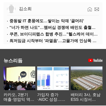
김소희
중동발 IT 훈풍에도…쌓이는 악재 '골머리'
"너가 하면 나도"…멤버십 경쟁에 배민도 출혈경쟁
쿠콘, 브이디피랩스 합병 추진…"헬스케어 데이터 플랫폼 확대"
최저임금 시작부터 '파열음'…고물가에 인상폭 갈등
뉴스리듬
카카오, 2분기
가입자 증가
배터리 3사, 호남
매출·영업익 역대
·AIDC 성장…
ESS 시장서
최대…에이전트
SKT 2분기 성장
‘격돌’