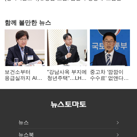
함께 볼만한 뉴스
보건소부터
"강남사옥 부지에
중고차 '깜깜이
응급실까지 AI
청년주택"…LH도
수수료' 없앤다…
확산…지역의료
'공급 속도전'
7일 내 중대하자
혁신 본격화
생기면 환불
뉴스
뉴스북