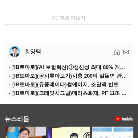
0/0
댓글 더보기
황양택
[IB토마토](AI 보험혁신)①생산성 최대 80% 개선…현실은 '실행 격차'
[IB토마토](공시톺아보기)시총 200억 밑돌면 관리종목…상폐 피하려면
[IB토마토](유증레이다)썸에이지, 조달액 반토막…시총 200억 못 넘으면 철회
[IB토마토](크레딧시그널)메리츠화재, PF 11조 노출…부동산 사업성 저하 우려
뉴스리듬