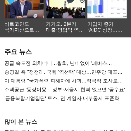
비트코인도
카카오, 2분기
가입자 증가
국가자산으로…'
매출·영업익 역대
·AIDC 성장…
보관·평가·처분'
최대…에이전트
SKT 2분기 성장
기준은 숙제
AI 수익화 관건
본궤도
주요 뉴스
공급 속도전 외치더니…황희, 난데없이 '폐버스
리모델링' 제안
송영길 측 "정청래, 국힘 '역선택' 대상…민주당 대표로
총선 지휘 못해"
이 대통령 "국가폭력 피해자에 사과…적극적 조사로
진실 밝혀야"
주택공급 '동상이몽'…정부·서울시 협력 없으면 '공수표'
'금융복합기업집단' 토스, 전 계열사 내부통제 표준화
많이 본 뉴스