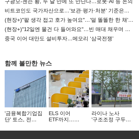
구광모-젠슨 황, 두 달 만에 또 만난다…로봇·AI 등 논의
비트코인도 국가자산으로…'보관·평가·처분' 기준은
숙제
(현장+)"팔 생각 접고 호가 높여요"…'덜 똘똘한 한 채'
20억 키맞추기
(현장+)"12일엔 물건 다 들어와요"…빈 매대 채우며 문
연 홈플러스
중국 이어 대만도 설비투자…메모리 ‘삼국전쟁’
함께 볼만한 뉴스
'금융복합기업집
ELS 이어
라이나 노사
단' 토스, 전
ETF까지…
'구조조정 구두
계열사 내부통제
고위험상품 판매
합의안' 도출
표준화
제동 걸린 은행