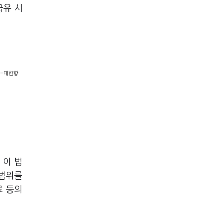
급유 시
진=대한항
 이 법
 범위를
료 등의