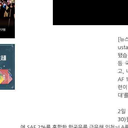
[뉴
ust
됐습
등 
고,
AF
련이
대’
2일
30)
에 SAF 2%를 혼합한 항공유를 급유해 인천~LA