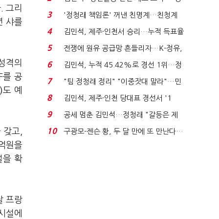
. 그리
청래 "반명 공세 사...
3
'정청래 책임론' 꺼낸 친명계…친청계
년 샤를
는 추가투표 때리기...
4
김민석, 제주·인천서 승리…누적 득표율
'1위 탈환'(종합)...
5
전쟁에 원유 공급망 흔들리자…K-정유,
에너지안보 핵심...
 성격의
6
김민석, 누적 45.42%로 경선 1위…정
F를 공
청래와 격차 0.86%p(...
7
"팀 정청래 정리" "이중잣대 말라"…민
)
도 예
주 최고위원 계파 다...
8
김민석, 제주·인천 당대표 경선서 '1
위'(1보)...
9
공세 멈춘 김민석…정청래 "갈등은 제
가 수습"
 갖고,
10
구광모-젠슨 황, 두 달 만에 또 만난다…
로봇·AI 등 논...
0억원을
널을 확
달 프랑
 시설에