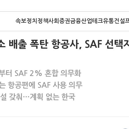
속보
정치
정책
사회
증권
금융
산업
테크
유통
건설
 배출 폭탄 항공사, SAF 선택
터 SAF 2% 혼합 의무화
 항공편에 SAF 사용 의무
시설 갖춰…계획 없는 한국