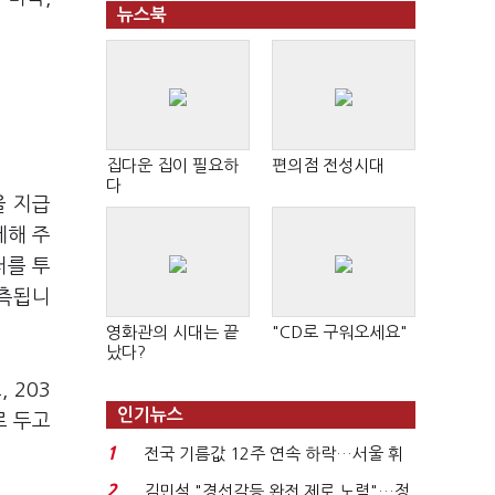
뉴스북
집다운 집이 필요하
편의점 전성시대
다
을 지급
제해 주
러를 투
관측됩니
영화관의 시대는 끝
"CD로 구워오세요"
났다?
 203
인기뉴스
로 두고
1
전국 기름값 12주 연속 하락…서울 휘
발윳값 1909원...
2
김민석 "경선갈등 완전 제로 노력"…정