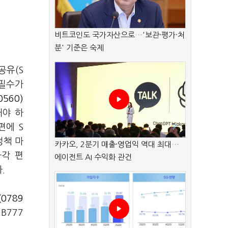
비트코인도 국가자산으로…'보관·평가·처
분' 기준은 숙제
공유(S
닌 필수가
560)
해야 하
편에 S
정책 마
카카오, 2분기 매출·영업익 역대 최대…
사각 편
에이전트 AI 수익화 관건
.
(0789
B777
.