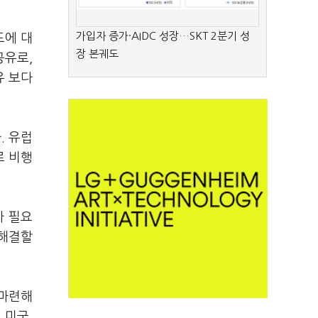
가입자 증가·AIDC 성장…SKT 2분기 성
도에 대
장 본궤도
공유로,
유 보다
. 유럽
로 비행
가 필요
 해결할
 마련해
 미국,