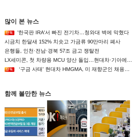
후폭풍
많이 본 뉴스
'한국판 IRA'서 빠진 전기차…청와대 벽에 막혔다
시금치 한달새 152% 치솟고 가금류 90만마리 폐사
은행들, 인천·전남·경북 57조 금고 쟁탈전
LX세미콘, 첫 차량용 MCU 양산 돌입…현대차·기아에
공급
‘구금 사태’ 현대차 HMGMA, 미 재향군인 채용
확대로 분위기 반전
함께 볼만한 뉴스