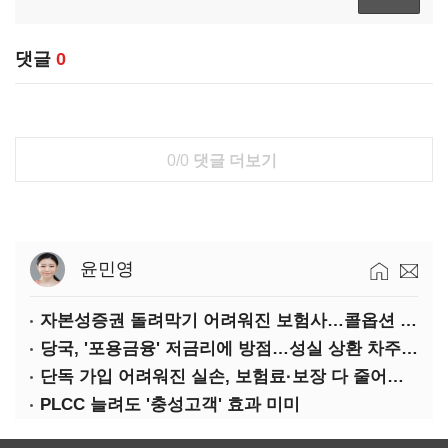
댓글
0
0/0
댓글 더보기
윤민영
자본성증권 돌려막기 어려워진 보험사…콜옵션 부담 급증
당국, '포용금융' 저금리에 방점…성실 상환 차주는 '역차별'
단독 가입 어려워진 실손, 보험료·보장 다 줄어든 5세대는?
PLCC 늘려도 '충성고객' 효과 미미