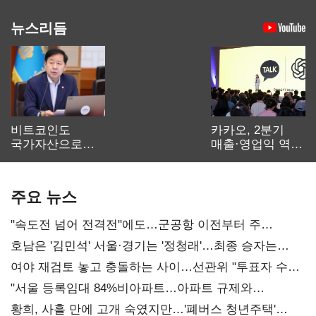
뉴스리듬
비트코인도
카카오, 2분기
국가자산으로…'
매출·영업익 역대
보관·평가·처분'
최대…에이전트
기준은 숙제
AI 수익화 관건
주요 뉴스
"속도전 넘어 전격전"에도…군공항 이전부터 주
52시간까지 '뇌관'
호남은 '김민석' 서울·경기는 '정청래'…최종 승자는
'안갯속'
여야 재검토 놓고 충돌하는 사이…선관위 "투표자 수
오차 당연"
"서울 등록임대 84%비아파트…아파트 규제와
달리해야"
황희, 사흘 만에 고개 숙였지만…'폐버스 청년주택'