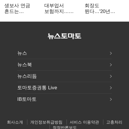
생보사 연금
대부업서
회장도
흔드는
보험까지…
뛴다…'20년
'증시변동성·
OK금융,
신한' vs '청라
장수리스크'
종합금융그룹
하나' 인천시금고
퍼즐 맞춘다
정면승부
뉴스
뉴스북
뉴스리듬
토마토증권통 Live
IB토마토
회사소개
개인정보취급방침
서비스 이용약관
고충처리
정정반론보도