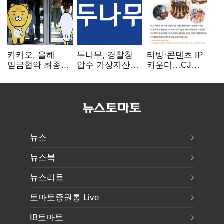
카카오, 올해
두나무, 경찰청
티빙·콘텐츠 IP
임금협약 최종
압수 가상자산
키운다…CJ
타결…연봉 6.3%
보관 맡는다…
ENM, 하반기
인상·격려금
커스터디 사업
글로벌 확장 가속
300만원
최종 낙찰
뉴스
뉴스북
뉴스리듬
토마토증권통 Live
IB토마토