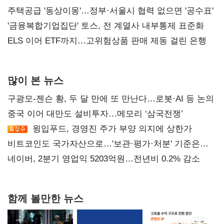
진실 밝혀야"
주택공급 '동상이몽'…정부·서울시 협력 없으면 '공수표'
'금융복합기업집단' 토스, 전 계열사 내부통제 표준화
ELS 이어 ETF까지…고위험상품 판매 제동 걸린 은행
많이 본 뉴스
구광모-젠슨 황, 두 달 만에 또 만난다…로봇·AI 등 논의
중국 이어 대만도 설비투자…메모리 ‘삼국전쟁’
윙입푸드, 경영진 주가 부양 의지에 상한가
비트코인도 국가자산으로…'보관·평가·처분' 기준은
숙제
네이버, 2분기 영업익 5203억원…전년비 0.2% 감소
함께 볼만한 뉴스