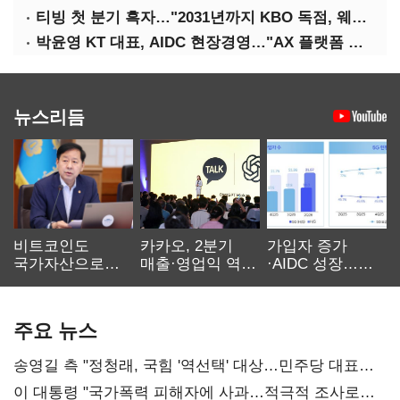
티빙 첫 분기 흑자…"2031년까지 KBO 독점, 웨이브 합병도 속도"
박윤영 KT 대표, AIDC 현장경영…"AX 플랫폼 핵심 인프라로 키운다"
뉴스리듬
비트코인도
카카오, 2분기
가입자 증가
국가자산으로…'
매출·영업익 역대
·AIDC 성장…
보관·평가·처분'
최대…에이전트
SKT 2분기 성장
기준은 숙제
AI 수익화 관건
본궤도
주요 뉴스
송영길 측 "정청래, 국힘 '역선택' 대상…민주당 대표로
총선 지휘 못해"
이 대통령 "국가폭력 피해자에 사과…적극적 조사로