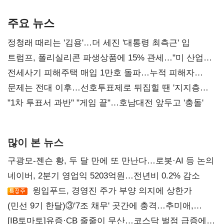
AI 수익화 관건
본궤도
주요 뉴스
정청래 때리는 '김용'…더 세진 '대통령 최측근' 입
트럼프, 폴리실리콘 파생상품에 15% 관세…"미 산업
재건"
전세사기 피해주택 매입 1만호 돌파…누적 피해자
4만278명
문제는 전대 이후…선호투표제로 뒤집힐 땐 '지지층
불복'
"1차 투표서 과반" "게임 끝"…호남대전 앞두고 '충돌'
많이 본 뉴스
구광모-젠슨 황, 두 달 만에 또 만난다…로봇·AI 등 논의
네이버, 2분기 영업익 5203억원…전년비 0.2% 감소
윙입푸드, 경영진 주가 부양 의지에 상한가
(민선 9기 한달)③'7조 채무' 곳간에 충격…추미애,
20년만에 '비상재정' 선언 승부수
[IB토마토]유증·CB 줄줄이 무산…코스닥 벌점 급증에