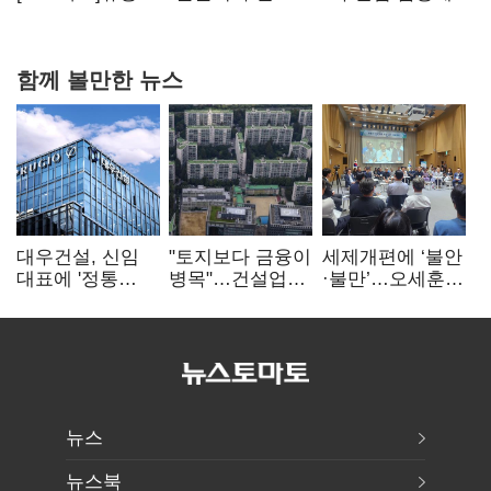
상폐 압박
함께 볼만한 뉴스
대우건설, 신임
"토지보다 금융이
세제개편에 ‘불안
대표에 '정통
병목"…건설업계,
·불만’…오세훈
대우맨' 이강석
PF 자금경색
"전월세 구하기
부사장 내정
해소 목소리
더 힘들어질 것"
뉴스
뉴스북