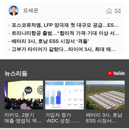
오세은
포스코퓨처엠, LFP 양극재 첫 대규모 공급…ESS 시장 공략
트리니티항공 출범…“합리적 가격·기대 이상 서비스로 승부”
배터리 3사, 호남 ESS 시장서 ‘격돌’
고부가 타이어가 갈랐다…타이어 3사, 최대 매출에도 영업익 희비
뉴스리듬
카카오, 2분기
가입자 증가
배터리 3사, 호남
매출·영업익 역대
·AIDC 성장…
ESS 시장서
최대…에이전트
SKT 2분기 성장
‘격돌’