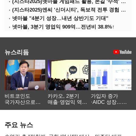
(지스타2025)넷마블 게임패드 활용, 몬길 '수석' 7대죄 '차석'
(지스타2025)엔씨 '신더시티', 독보적 전투 경험 필요
넷마블 "4분기 성장…내년 상반기도 기대"
넷마블, 3분기 영업익 909억…전년비 38.8%↑
뉴스리듬
비트코인도
카카오, 2분기
가입자 증가
국가자산으로…'
매출·영업익 역대
·AIDC 성장…
보관·평가·처분'
최대…에이전트
SKT 2분기 성장
기준은 숙제
AI 수익화 관건
본궤도
주요 뉴스