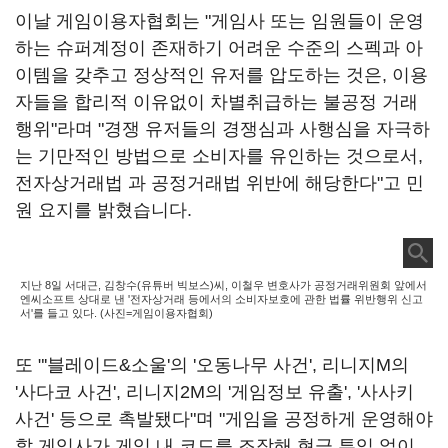
이날 게임이용자협회는 "게임사 또는 임원들이 운영
하는 슈퍼계정이 존재하기 어려운 수준의 스펙과 아
이템을 갖추고 정상적인 유저를 압도하는 것은, 이용
자들을 합리적 이유없이 차별취급하는 불공정 거래
행위"라며 "경쟁 유저들의 경쟁심과 사행심을 자극하
는 기만적인 방법으로 소비자를 유인하는 것으로서,
전자상거래법 과 공정거래법 위반에 해당한다"고 민
원 요지를 밝혔습니다.
지난 8일 서대근, 김창수(유튜버 빅보스)씨, 이철우 변호사가 공정거래위원회 앞에서
엔씨소프트 상대로 낸 '전자상거래 등에서의 소비자보호에 관한 법률 위반행위 신고
서'를 들고 있다. (사진=게임이용자협회)
또 "'블레이드&소울'의 '오동나무 사건', 리니지M의
'사다코 사건', 리니지2M의 '게임정보 유출', '사사키
사건' 등으로 촉발됐다"며 "게임을 공정하게 운영해야
할 게임사가 게임 내 코드를 조작해 현금 투입 없이