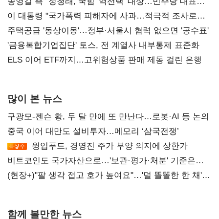
송영길 측 "정청래, 국힘 '역선택' 대상…민주당 대표로
총선 지휘 못해"
이 대통령 "국가폭력 피해자에 사과…적극적 조사로
진실 밝혀야"
주택공급 '동상이몽'…정부·서울시 협력 없으면 '공수표'
'금융복합기업집단' 토스, 전 계열사 내부통제 표준화
ELS 이어 ETF까지…고위험상품 판매 제동 걸린 은행
많이 본 뉴스
구광모-젠슨 황, 두 달 만에 또 만난다…로봇·AI 등 논의
중국 이어 대만도 설비투자…메모리 ‘삼국전쟁’
윙입푸드, 경영진 주가 부양 의지에 상한가
비트코인도 국가자산으로…'보관·평가·처분' 기준은
숙제
(현장+)"팔 생각 접고 호가 높여요"…'덜 똘똘한 한 채'
20억 키맞추기
함께 볼만한 뉴스