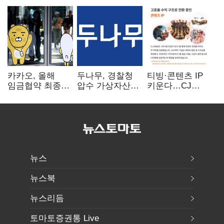
카카오, 올해
두나무, 경찰청
티빙·콘텐츠 IP
임금협약 최종
압수 가상자산
키운다…CJ
타결…연봉 6.3%
보관 맡는다…
ENM, 하반기
인상·격려금
커스터디 사업
글로벌 확장 가속
300만원
최종 낙찰
뉴스
뉴스북
뉴스리듬
토마토증권통 Live