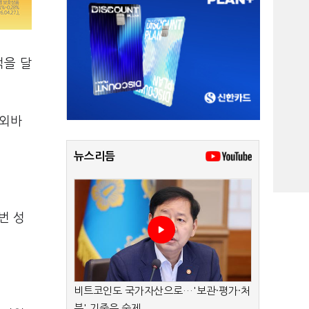
적을 달
해외바
뉴스리듬
번 성
비트코인도 국가자산으로…'보관·평가·처
분' 기준은 숙제