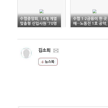
수협중앙회, 14개 계열
수협 1·2금융이 한 곳
맞춤형 신입사원 '70명
에…노동진 1호 공약,
공채'
'복합점포' 출범
김소희
뉴스북