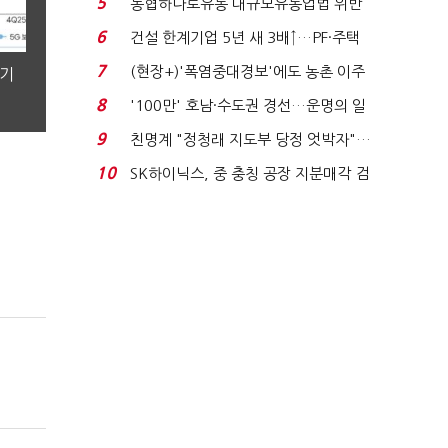
5
농협하나로유통 대규모유통업법 위반
적발…공정위, 과...
6
건설 한계기업 5년 새 3배↑…PF·주택
침체에 재무 ...
7
(현장+)'폭염중대경보'에도 농촌 이주
분기
노동자는 강행군…'야...
8
'100만' 호남·수도권 경선…운명의 일
주일
9
친명계 "정청래 지도부 당정 엇박자"…
친청계 "신천지 오...
10
SK하이닉스, 중 충칭 공장 지분매각 검
토?…“확정된 바...