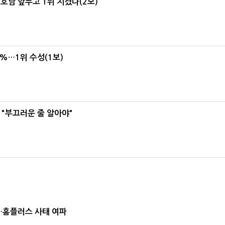
 호남 앞두고 1위 지켰다(2보)
4%…1위 수성(1보)
 "부끄러운 줄 알아야"
소…홈플러스 사태 여파