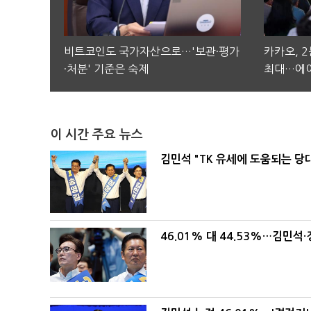
비트코인도 국가자산으로…'보관·평가
카카오, 
·처분' 기준은 숙제
최대…에이
이 시간 주요 뉴스
김민석 "TK 유세에 도움되는 당
46.01% 대 44.53%…김민석·