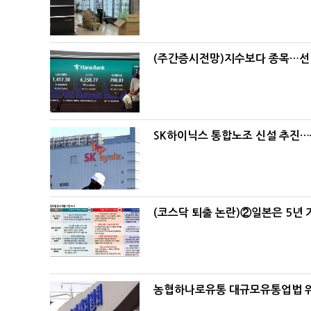
(주간증시전망)지수보다 종목…선
SK하이닉스 통합노조 신설 추진…
(코스닥 퇴출 논란)②일본은 5년
농협하나로유통 대규모유통업법 위반