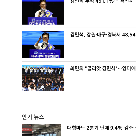
김민석 누적 46.01%…'격전지'
김민석, 강원·대구·경북서 48.5
최민희 "골리앗 김민석"…임미애
인기 뉴스
대형마트 2분기 판매 9.4% 감