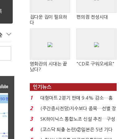
집다운 집이 필요하
편의점 전성시대
다
순
영화관의 시대는 끝
"CD로 구워오세요"
났다?
인기뉴스
1
대형마트 2분기 판매 9.4% 감소…홈
플러스 사태 여파...
2
(주간증시전망)지수보다 종목…선별 장
세 이어진다...
3
SK하이닉스 통합노조 신설 추진…구성
원 간 성과급 불...
4
(코스닥 퇴출 논란)②일본은 5년 기다
려주는데 우리는 ...