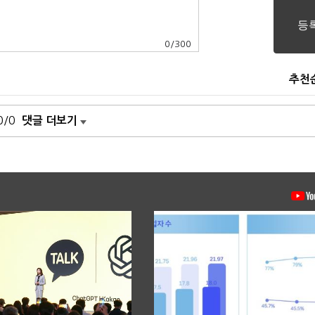
0
/
300
추천
0/0
댓글 더보기