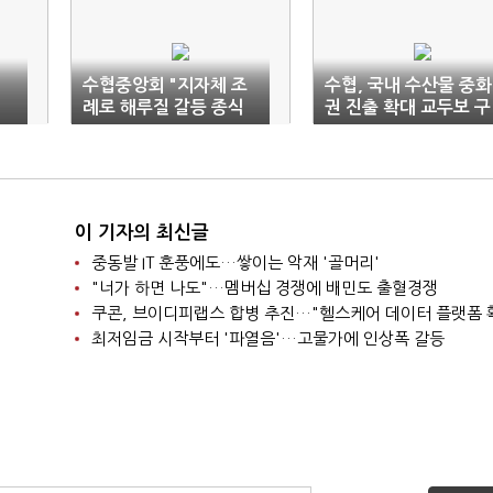
수협중앙회 "지자체 조
수협, 국내 수산물 중화
례로 해루질 갈등 종식
권 진출 확대 교두보 구
시켜야"
축
이 기자의 최신글
중동발 IT 훈풍에도…쌓이는 악재 '골머리'
"너가 하면 나도"…멤버십 경쟁에 배민도 출혈경쟁
쿠콘, 브이디피랩스 합병 추진…"헬스케어 데이터 플랫폼 
최저임금 시작부터 '파열음'…고물가에 인상폭 갈등