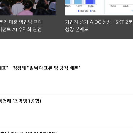
2분기 매출·영업익 역대
가입자 증가·AIDC 성장…SKT 2
전트 AI 수익화 관건
성장 본궤도
대표"…정청래 "벌써 대표된 양 당직 배분"
정청래 '초박빙'(종합)