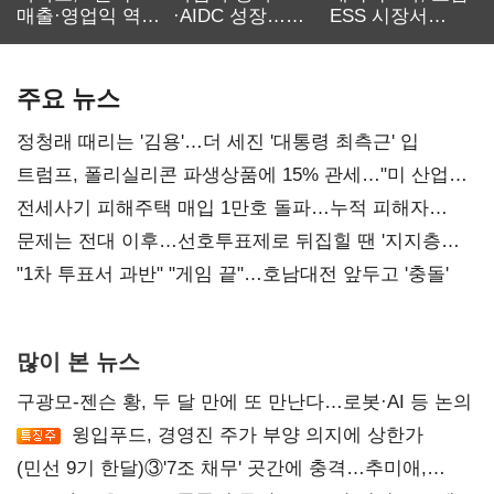
매출·영업익 역대
·AIDC 성장…
ESS 시장서
최대…에이전트
SKT 2분기 성장
‘격돌’
AI 수익화 관건
본궤도
주요 뉴스
정청래 때리는 '김용'…더 세진 '대통령 최측근' 입
트럼프, 폴리실리콘 파생상품에 15% 관세…"미 산업
재건"
전세사기 피해주택 매입 1만호 돌파…누적 피해자
4만278명
문제는 전대 이후…선호투표제로 뒤집힐 땐 '지지층
불복'
"1차 투표서 과반" "게임 끝"…호남대전 앞두고 '충돌'
많이 본 뉴스
구광모-젠슨 황, 두 달 만에 또 만난다…로봇·AI 등 논의
윙입푸드, 경영진 주가 부양 의지에 상한가
(민선 9기 한달)③'7조 채무' 곳간에 충격…추미애,