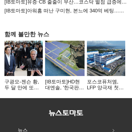
20년만에 '비상재정' 선언 승부수
[IB토마토]유증·CB 줄줄이 무산…코스닥 벌점 급증에
상폐 압박
[IB토마토]아워홈 떠난 구미현, 본느에 340억 베팅…
가족 지배체제 구축
함께 볼만한 뉴스
구광모-젠슨 황,
[IB토마토]HD현
포스코퓨처엠,
두 달 만에 또
대엔솔, '한국판
LFP 양극재 첫
만난다…로봇·AI
IRA' 수혜 부상…
대규모 공급…
등 논의
세액공제 선택이
ESS 시장 공략
변수
뉴스