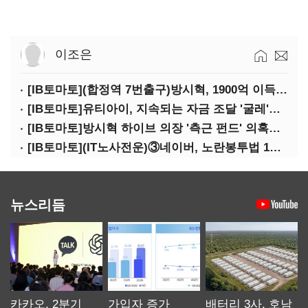
이조은
[IB토마토](합정역 7번출구)방시혁, 1900억 이득 논란…하이브 상장 진실은?
[IB토마토]유티아이, 지속되는 자금 조달 '굴레'…부채 리스크 고조
[IB토마토]방시혁 하이브 의장 '측근 펀드' 의혹…실상은 해외 투자 무산
[IB토마토](IT노사전운)③네이버, 노란봉투법 1호 되나…관건은 '진짜 주인'
뉴스리듬
카카오, 2분기
가입자 증가
배터리 3사, 호남