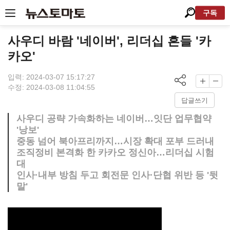
구독
사우디 바람 '네이버', 리더십 흔들 '카
카오'
입력: 2024-03-07 15:17:27
수정: 2024-03-08 11:04:55
답글쓰기
사우디 공략 가속화하는 네이버…잇단 업무협약
'낭보'
중동 넘어 북아프리까지…시장 확대 포부 드러내
조직정비 본격화 한 카카오 정신아…리더십 시험
대
인사·내부 방침 두고 회전문 인사·단협 위반 등 '뒷
말'