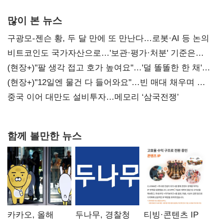
많이 본 뉴스
구광모-젠슨 황, 두 달 만에 또 만난다…로봇·AI 등 논의
비트코인도 국가자산으로…'보관·평가·처분' 기준은
숙제
(현장+)"팔 생각 접고 호가 높여요"…'덜 똘똘한 한 채'
20억 키맞추기
(현장+)"12일엔 물건 다 들어와요"…빈 매대 채우며 문
연 홈플러스
중국 이어 대만도 설비투자…메모리 ‘삼국전쟁’
함께 볼만한 뉴스
카카오, 올해
두나무, 경찰청
티빙·콘텐츠 IP