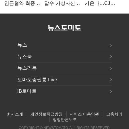
임금협약 최종
압수 가상자산
키운다…CJ
타결…연봉 6.3%
보관 맡는다…
ENM, 하반기
인상·격려금
커스터디 사업
글로벌 확장 가속
300만원
최종 낙찰
뉴스
뉴스북
뉴스리듬
토마토증권통 Live
IB토마토
회사소개
개인정보취급방침
서비스 이용약관
고충처리
정정반론보도
COPYRIGHT © NEWSTOMATO. ALL RIGHTS RESERVED.