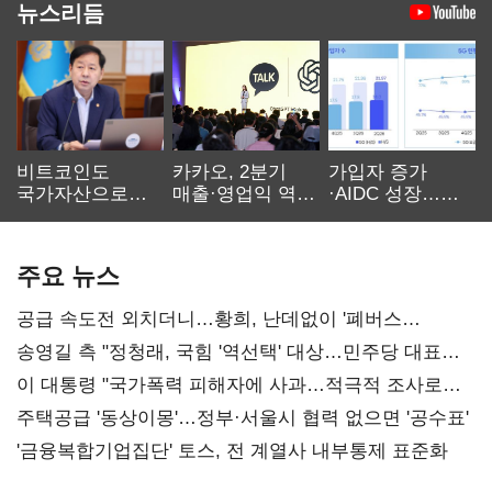
뉴스리듬
비트코인도
카카오, 2분기
가입자 증가
국가자산으로…'
매출·영업익 역대
·AIDC 성장…
보관·평가·처분'
최대…에이전트
SKT 2분기 성장
기준은 숙제
AI 수익화 관건
본궤도
주요 뉴스
공급 속도전 외치더니…황희, 난데없이 '폐버스
리모델링' 제안
송영길 측 "정청래, 국힘 '역선택' 대상…민주당 대표로
총선 지휘 못해"
이 대통령 "국가폭력 피해자에 사과…적극적 조사로
진실 밝혀야"
주택공급 '동상이몽'…정부·서울시 협력 없으면 '공수표'
'금융복합기업집단' 토스, 전 계열사 내부통제 표준화