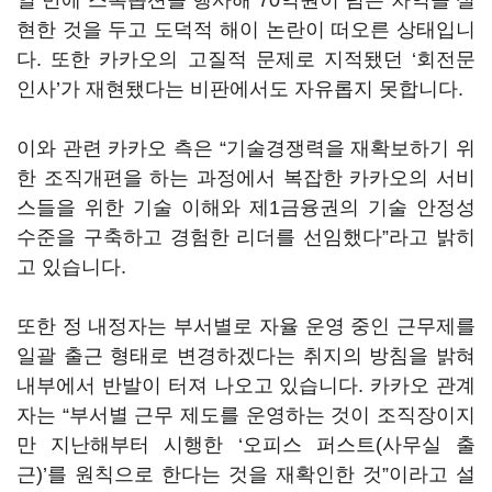
일 만에 스톡옵션을 행사해
70
억원이 넘는 차익을 실
현한 것을 두고 도덕적 해이 논란이 떠오른 상태입니
다
.
또한 카카오의 고질적 문제로 지적됐던
‘
회전문
인사
’
가 재현됐다는 비판에서도 자유롭지 못합니다
.
이와 관련 카카오 측은
“
기술경쟁력을 재확보하기 위
한 조직개편을 하는 과정에서 복잡한 카카오의 서비
스들을 위한 기술 이해와 제
1
금융권의 기술 안정성
수준을 구축하고 경험한 리더를 선임했다
”
라고 밝히
고 있습니다
.
또한 정 내정자는 부서별로 자율 운영 중인 근무제를
일괄 출근 형태로 변경하겠다는 취지의 방침을 밝혀
내부에서 반발이 터져 나오고 있습니다
.
카카오 관계
자는
“
부서별 근무 제도를 운영하는 것이 조직장이지
만 지난해부터 시행한
‘
오피스 퍼스트
(
사무실 출
근
)
’를 원칙으로 한다는 것을 재확인한 것
”
이라고 설