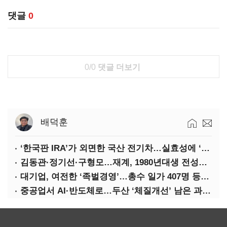
댓글
0
0/0
댓글 더보기
배덕훈
‘한국판 IRA’가 외면한 국산 전기차…실효성에 ‘의문’
김동관·정기선·구형모…재계, 1980년대생 전성시대
대기업, 여전한 ‘족벌경영’…총수 일가 407명 등기임원
중공업서 AI·반도체로…두산 ‘체질개선’ 남은 과제는