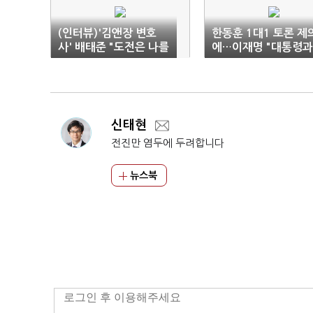
(인터뷰)'김앤장 변호
한동훈 1대1 토론 제
사' 배태준 "도전은 나를
에…이재명 "대통령과
키우는 힘…남동을에 새
대화 먼저"
바람"
신태현
전진만 염두에 두려합니다
뉴스북