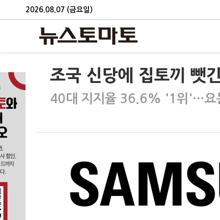
2026.08.07 (금요일)
조국 신당에 집토끼 뺏긴
40대 지지율 36.6% '1위'…