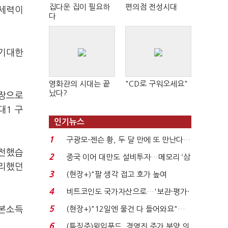
집다운 집이 필요하
편의점 전성시대
치세력이
다
 기대한
영화관의 시대는 끝
"CD로 구워오세요"
났다?
표장으로
대1 구
인기뉴스
1
구광모-젠슨 황, 두 달 만에 또 만난다…
 전했습
로봇·AI 등 논...
2
중국 이어 대만도 설비투자…메모리 ‘삼
승리했던
국전쟁’
3
(현장+)"팔 생각 접고 호가 높여
요"…'덜 똘똘한 한 채' 20...
4
비트코인도 국가자산으로…'보관·평가·
처분' 기준은 ...
5
기본소득
(현장+)"12일엔 물건 다 들어와요"…
빈 매대 채우며 문 연 ...
6
(특징주)윙입푸드, 경영진 주가 부양 의