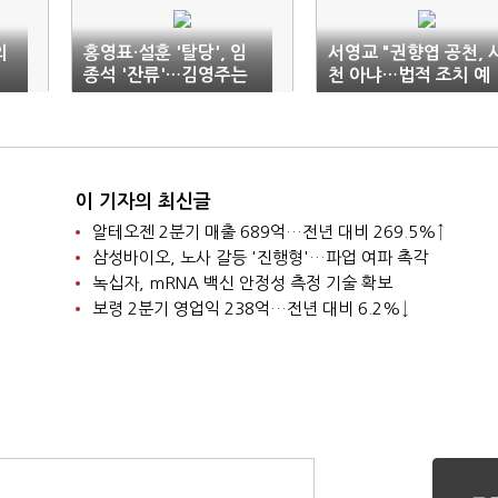
의
홍영표·설훈 '탈당', 임
서영교 "권향엽 공천, 
종석 '잔류'…김영주는
천 아냐…법적 조치 예
'국힘'
정"
이 기자의 최신글
알테오젠 2분기 매출 689억…전년 대비 269.5%↑
삼성바이오, 노사 갈등 '진행형'…파업 여파 촉각
녹십자, mRNA 백신 안정성 측정 기술 확보
보령 2분기 영업익 238억…전년 대비 6.2%↓