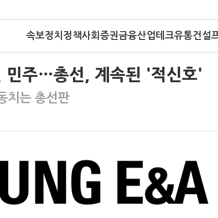
속보
정치
정책
사회
증권
금융
산업
테크
유통
건설
 민주…총선, 계속된 '적신호'
요동치는 총선판