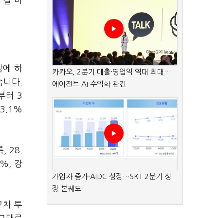
 길 바
당에 하
카카오, 2분기 매출·영업익 역대 최대…
습니다.
에이전트 AI 수익화 관건
부터 3
3.1%
 28.
%, 강
가입자 증가·AIDC 성장…SKT 2분기 성
장 본궤도
교차 투