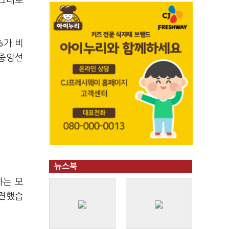
 그대로
%가 비
 중앙선
뉴스북
하는 모
접견했습