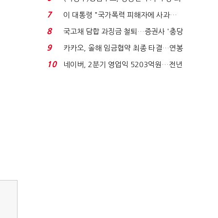
지에 상한가...
7
이 대통령 "국가폭력 피해자에 사과…
적극적 조사로 진...
8
국고채 담합 과징금 철퇴…증권사 '충당
금 폭탄' 우려...
9
카카오, 올해 임금협약 최종 타결…연봉
6.3% 인상·격려...
10
네이버, 2분기 영업익 5203억원…전년
비 0.2% 감소...