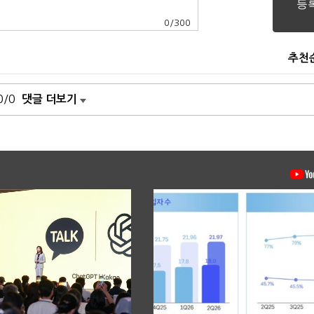
0
/
300
추천
0/0
댓글 더보기