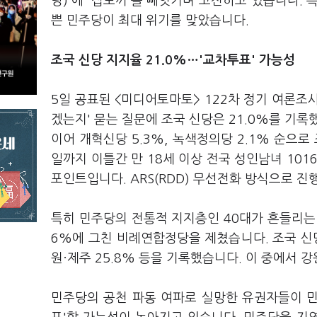
당)'에 '집토끼'를 빼앗기며 고전하고 있습니다. 
쁜 민주당이 최대 위기를 맞았습니다.
조국 신당 지지율 21.0%…'교차투표' 가능성
5일 공표된 <미디어토마토> 122차 정기 여론조사
겠는지' 묻는 질문에 조국 신당은 21.0%를 기록
이어 개혁신당 5.3%, 녹색정의당 2.1% 순으로
일까지 이틀간 만 18세 이상 전국 성인남녀 101
포인트입니다. ARS(RDD) 무선전화 방식으로 진
특히 민주당의 전통적 지지층인 40대가 흔들리는 양
6%에 그친 비례연합정당을 제쳤습니다. 조국 신당은
원·제주 25.8% 등을 기록했습니다. 이 중에서 
민주당의 공천 파동 여파로 실망한 유권자들이 