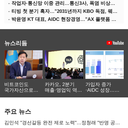
작업자·통신망 이중 관리…통신3사, 폭염 비상대응 돌입
티빙 첫 분기 흑자…"2031년까지 KBO 독점, 웨이브 합병도 속도"
박윤영 KT 대표, AIDC 현장경영…"AX 플랫폼 핵심 인프라로 키운다"
뉴스리듬
비트코인도
카카오, 2분기
가입자 증가
국가자산으로…'
매출·영업익 역대
·AIDC 성장…
보관·평가·처분'
최대…에이전트
SKT 2분기 성장
기준은 숙제
AI 수익화 관건
본궤도
주요 뉴스
김민석 "경선갈등 완전 제로 노력"…정청래 "반명 공세