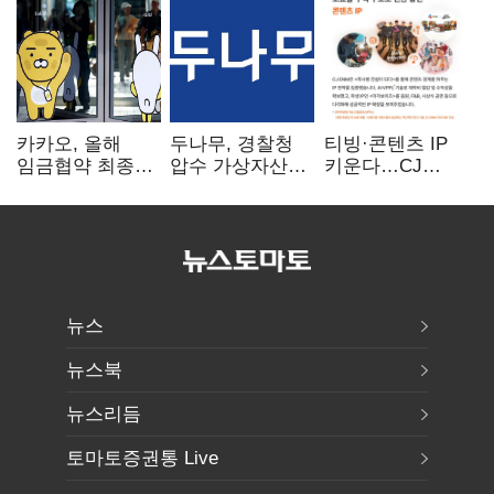
카카오, 올해
두나무, 경찰청
티빙·콘텐츠 IP
임금협약 최종
압수 가상자산
키운다…CJ
타결…연봉 6.3%
보관 맡는다…
ENM, 하반기
인상·격려금
커스터디 사업
글로벌 확장 가속
300만원
최종 낙찰
뉴스
뉴스북
뉴스리듬
토마토증권통 Live