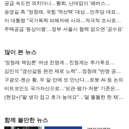
사과부터"
공급 속도전 외치더니…황희, 난데없이 '폐버스
리모델링' 제안
송영길 측 "정청래, 국힘 '역선택' 대상…민주당 대표로
총선 지휘 못해"
이 대통령 "국가폭력 피해자에 사과…적극적 조사로
진실 밝혀야"
주택공급 '동상이몽'…정부·서울시 협력 없으면 '공수표'
많이 본 뉴스
'정청래 책임론' 꺼낸 친명계…친청계는 추가투표
때리기
김민석 "경선갈등 완전 제로 노력"…정청래 "반명 공세
사과부터"
구광모-젠슨 황, 두 달 만에 또 만난다…로봇·AI 등 논의
비트코인도 국가자산으로…'보관·평가·처분' 기준은
숙제
(현장+)"팔 생각 접고 호가 높여요"…'덜 똘똘한 한 채'
20억 키맞추기
함께 볼만한 뉴스