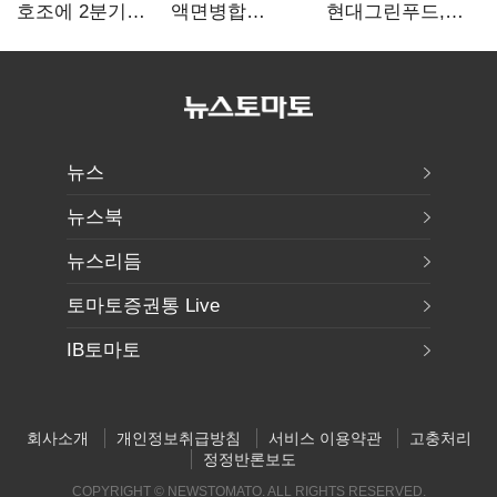
호조에 2분기
액면병합
현대그린푸드,
영업익 121%
앞두고도 '1000원
수익성 본궤도…
급증
룰' 경고장…
실적 개선에
상장유지 시험대
주주환원까지
뉴스
뉴스북
뉴스리듬
토마토증권통 Live
IB토마토
회사소개
개인정보취급방침
서비스 이용약관
고충처리
정정반론보도
COPYRIGHT © NEWSTOMATO. ALL RIGHTS RESERVED.