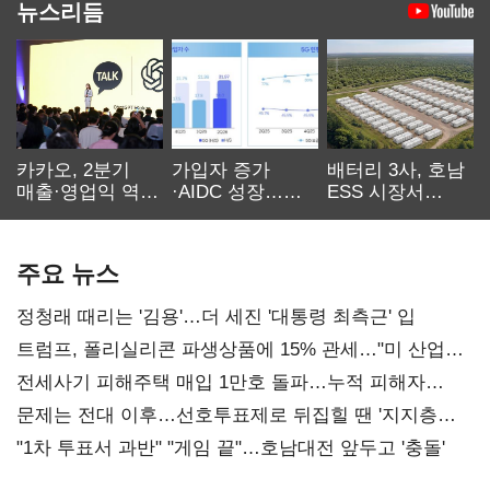
뉴스리듬
카카오, 2분기
가입자 증가
배터리 3사, 호남
매출·영업익 역대
·AIDC 성장…
ESS 시장서
최대…에이전트
SKT 2분기 성장
‘격돌’
AI 수익화 관건
본궤도
주요 뉴스
정청래 때리는 '김용'…더 세진 '대통령 최측근' 입
트럼프, 폴리실리콘 파생상품에 15% 관세…"미 산업
재건"
전세사기 피해주택 매입 1만호 돌파…누적 피해자
4만278명
문제는 전대 이후…선호투표제로 뒤집힐 땐 '지지층
불복'
"1차 투표서 과반" "게임 끝"…호남대전 앞두고 '충돌'