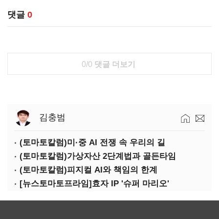
댓글
0
0/0
댓글 더보기
김충범
(토마토칼럼)미·중 AI 전쟁 속 우리의 길
(토마토칼럼)가상자산 2단계법과 골든타임
(토마토칼럼)피지컬 AI와 책임의 한계
[뉴스토마토프라임]효자 IP '슈퍼 마리오'