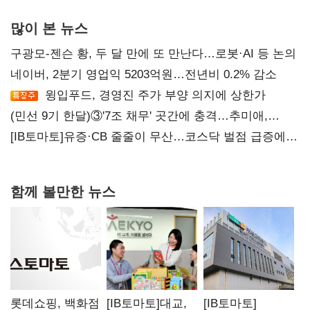
많이 본 뉴스
구광모-젠슨 황, 두 달 만에 또 만난다…로봇·AI 등 논의
네이버, 2분기 영업익 5203억원…전년비 0.2% 감소
윙입푸드, 경영진 주가 부양 의지에 상한가
(민선 9기 한달)③'7조 채무' 곳간에 충격…추미애,
20년만에 '비상재정' 선언 승부수
[IB토마토]유증·CB 줄줄이 무산…코스닥 벌점 급증에
상폐 압박
함께 볼만한 뉴스
롯데쇼핑, 백화점
[IB토마토]대교,
[IB토마토]