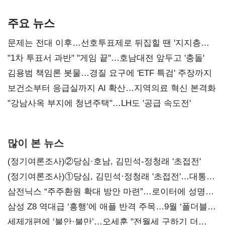
AI 수익화 관건
본궤도
주요 뉴스
문제는 전대 이후…선호투표제로 뒤집힐 땐 '지지층
불복'
"1차 투표서 과반" "게임 끝"…호남대전 앞두고 '충돌'
김용범 책임론 봇물…경질 요구에 'ETF 특검' 주장까지
보건소부터 응급실까지 AI 확산…지역의료 혁신 본격화
"강남사옥 부지에 청년주택"…LH도 '공급 속도전'
많이 본 뉴스
(정기여론조사)②당심·호남, 김민석-정청래 '초접전'
(정기여론조사)①당심, 김민석·정청래 '초접전'…대통령
지지도 '50% 아래로'(종합)
삼전닉스 “주주환원 확대 방안 마련”…로이터에 성명
보내
삼성 Z8 역대급 ‘흥행’에 애플 반격 주목…9월 ‘폴더블
대전’
세제개편에 ‘불안·불만’…오세훈 "전월세 구하기 더