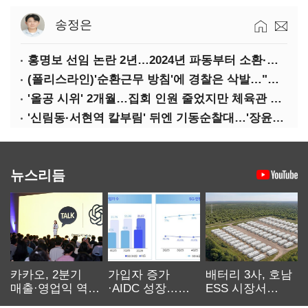
송정은
홍명보 선임 논란 2년…2024년 파동부터 소환·압색까지
(폴리스라인)'순환근무 방침'에 경찰은 삭발…"베테랑·수사력 보강 먼저"
'올공 시위' 2개월…집회 인원 줄었지만 체육관 봉쇄 계속
'신림동·서현역 칼부림' 뒤엔 기동순찰대…'장윤기 은폐·조작' 후엔 내부비리수사대
뉴스리듬
카카오, 2분기
가입자 증가
배터리 3사, 호남
매출·영업익 역대
·AIDC 성장…
ESS 시장서
최대…에이전트
SKT 2분기 성장
‘격돌’