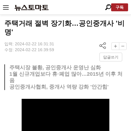
구독
주택거래 절벽 장기화…공인중개사 '비
명'
입력: 2024-02-22 16:31:31
수정: 2024-02-22 16:39:59
답글쓰기
주택시장 불황, 공인중개사 운영난 심화
1월 신규개업보다 휴·폐업 많아…2015년 이후 처
음
공인중개사협회, 중개사 역량 강화 '안간힘'