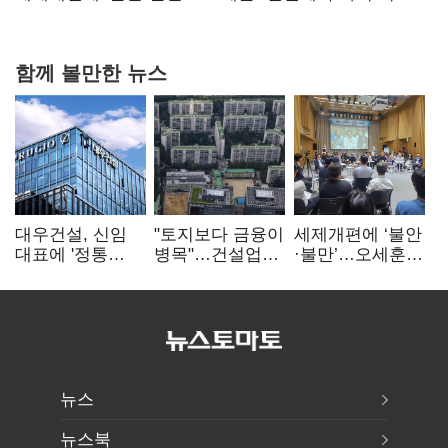
힘들어질 것"
함께 볼만한 뉴스
대우건설, 신임
"토지보다 금융이
세제개편에 ‘불안
대표에 '정통
병목"…건설업계,
·불만’…오세훈
대우맨' 이강석
PF 자금경색
"전월세 구하기
부사장 내정
해소 목소리
더 힘들어질 것"
뉴스
뉴스북