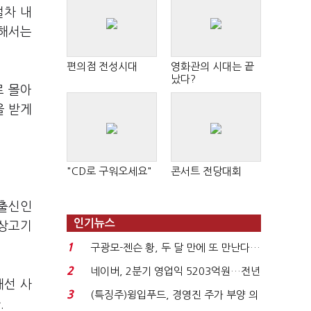
절차 내
 해서는
편의점 전성시대
영화관의 시대는 끝
났다?
로 몰아
을 받게
"CD로 구워오세요"
콘서트 전당대회
 출신인
인기뉴스
 상고기
1
구광모-젠슨 황, 두 달 만에 또 만난다…
로봇·AI 등 논...
2
네이버, 2분기 영업익 5203억원…전년
해선 사
비 0.2% 감소...
3
(특징주)윙입푸드, 경영진 주가 부양 의
.