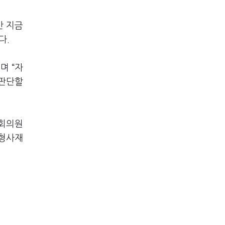
만 지금
다.
며 “자
 판단할
국회의원
 형사재