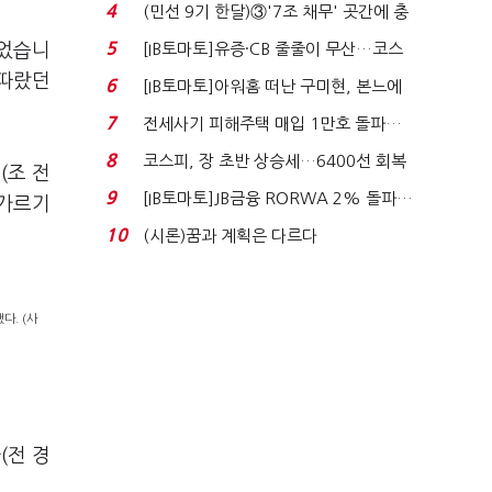
지에 상한가...
4
(민선 9기 한달)③'7조 채무' 곳간에 충
격…추미애, 20년...
5
집었습니
[IB토마토]유증·CB 줄줄이 무산…코스
닥 벌점 급증에 ...
 따랐던
6
[IB토마토]아워홈 떠난 구미현, 본느에
340억 베팅…가...
7
전세사기 피해주택 매입 1만호 돌파…
누적 피해자 4만2...
8
코스피, 장 초반 상승세…6400선 회복
(조 전
시도
9
[IB토마토]JB금융 RORWA 2% 돌파…
 가르기
실적 견인은 은행 ...
10
(시론)꿈과 계획은 다르다
다. (사
(전 경