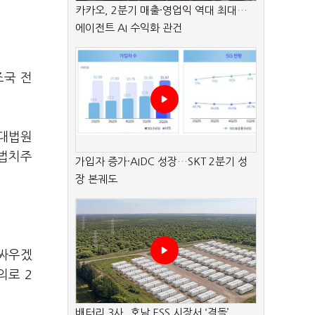
카카오, 2분기 매출·영업익 역대 최대…
에이전트 AI 수익화 관건
조국 전
 대법원
“법치주
가입자 증가·AIDC 성장…SKT 2분기 성
장 본궤도
 싸우겠
의로 2
배터리 3사, 호남 ESS 시장서 ‘격돌’