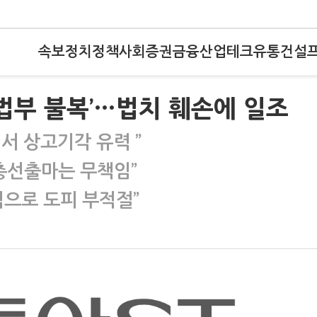
속보
정치
정책
사회
증권
금융
산업
테크
유통
건설
사법부 불복’…법치 훼손에 일조
법서 상고기각 유력 ”
 총선출마는 무책임”
으로 도피 부적절”