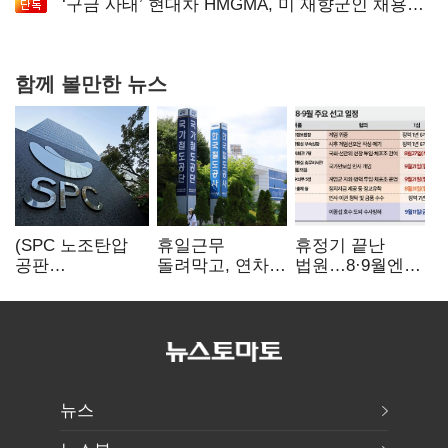
‘구금 사태’ 현대차 HMGMA, 미 재향군인 채용
확대로 분위기 반전
함께 볼만한 뉴스
(SPC 노조탄압
휴일근무
휴정기 끝난
공판
돌려막고, 연차도
법원…8·9월엔
100회)⑫"허영인
통제…코레일
3특검 재판
도 책임 안 지는
승무현장의
'줄선고' 예정
'사회적합의'…
'아슬아슬한
남은 건 꼼수·
52시간'
탄압"
뉴스