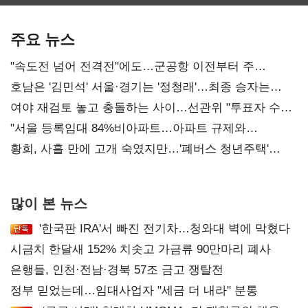
보관·평가·처분'
기준은 숙제
주요 뉴스
"속도전 넘어 전격전"에도…군공항 이전부터 주
52시간까지 '뇌관'
호남은 '김민석' 서울·경기는 '정청래'…최종 승자는
'안갯속'
여야 재검토 놓고 충돌하는 사이…선관위 "투표자 수
오차 당연"
"서울 등록임대 84%비아파트…아파트 규제와
달리해야"
황희, 사흘 만에 고개 숙였지만…'폐버스 청년주택'
후폭풍
많이 본 뉴스
'한국판 IRA'서 빠진 전기차…청와대 벽에 막혔다
시금치 한달새 152% 치솟고 가금류 90만마리 폐사
은행들, 인천·전남·경북 57조 금고 쟁탈전
정부 믿었는데…임대사업자 "세금 더 내라" 분통