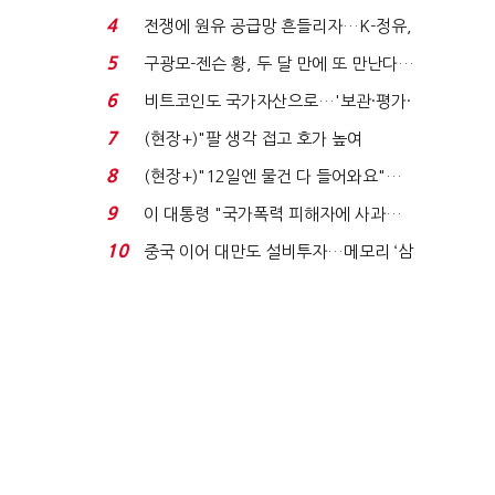
발윳값 1909원...
4
전쟁에 원유 공급망 흔들리자…K-정유,
에너지안보 핵심...
5
구광모-젠슨 황, 두 달 만에 또 만난다…
로봇·AI 등 논...
6
비트코인도 국가자산으로…'보관·평가·
처분' 기준은 ...
7
(현장+)"팔 생각 접고 호가 높여
요"…'덜 똘똘한 한 채' 20...
8
(현장+)"12일엔 물건 다 들어와요"…
빈 매대 채우며 문 연 ...
9
이 대통령 "국가폭력 피해자에 사과…
적극적 조사로 진...
10
중국 이어 대만도 설비투자…메모리 ‘삼
국전쟁’