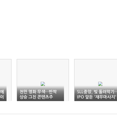
)에
천만 영화 무색…반짝
SLL중앙, 빚 돌려막기
 이
상승 그친 콘텐츠주
IPO 앞둔 '재무마사지'
시작