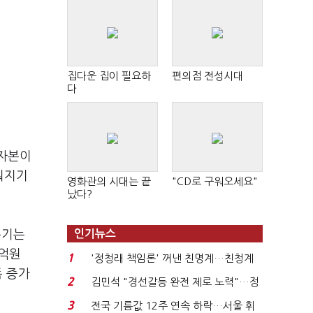
집다운 집이 필요하
편의점 전성시대
다
전자본이
뤄지기
영화관의 시대는 끝
"CD로 구워오세요"
났다?
분기는
인기뉴스
1억원
1
'정청래 책임론' 꺼낸 친명계…친청계
폭 증가
는 추가투표 때리기...
2
김민석 "경선갈등 완전 제로 노력"…정
청래 "반명 공세 사...
3
전국 기름값 12주 연속 하락…서울 휘