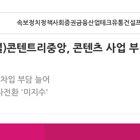
속보
정치
정책
사회
증권
금융
산업
테크
유통
건설
널)콘텐트리중앙, 콘텐츠 사업 
 차입 부담 늘어
전환 '미지수'