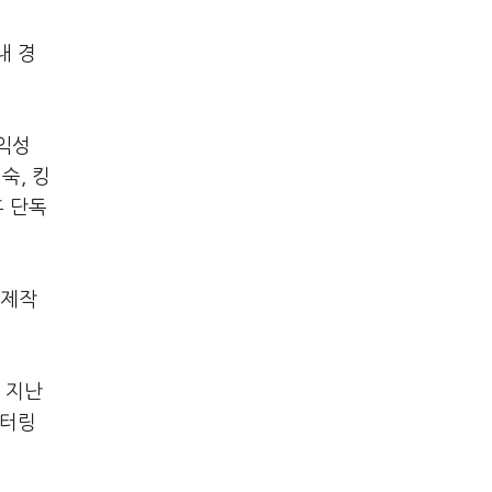
내 경
익성
숙, 킹
후 단독
 제작
 지난
니터링