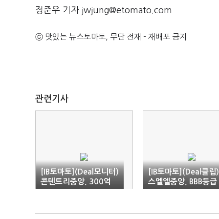
정준우 기자 jwjung@etomato.com
ⓒ 맛있는 뉴스토마토, 무단 전재 - 재배포 금지
관련기사
[IB토마토](Deal모니터)
[IB토마토](Deal클립
콘텐트리중앙, 300억
스엘엘중앙, BBB등급
발행…BBB급 비유량채
례적 흥행…자금 수혈
등판
성공