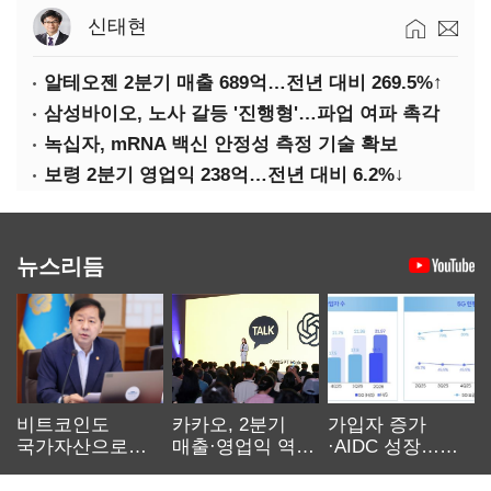
신태현
알테오젠 2분기 매출 689억…전년 대비 269.5%↑
삼성바이오, 노사 갈등 '진행형'…파업 여파 촉각
녹십자, mRNA 백신 안정성 측정 기술 확보
보령 2분기 영업익 238억…전년 대비 6.2%↓
뉴스리듬
비트코인도
카카오, 2분기
가입자 증가
국가자산으로…'
매출·영업익 역대
·AIDC 성장…
보관·평가·처분'
최대…에이전트
SKT 2분기 성장
기준은 숙제
AI 수익화 관건
본궤도