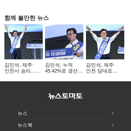
0.86%p(2보)
함께 볼만한 뉴스
김민석, 제주·
김민석, 누적
김민석, 제주·
인천서 승리…
45.42%로 경선
인천 당대표
누적 득표율 '1위
1위…정청래와
경선서 '1위'(1보)
탈환'(종합)
격차
0.86%p(2보)
뉴스
뉴스북