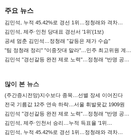
주요 뉴스
김민석, 누적 45.42%로 경선 1위…정청래와 격차
0.86%p(2보)
김민석, 제주·인천 당대표 경선서 '1위'(1보)
공세 멈춘 김민석…정청래 "갈등은 제가 수습"
"팀 정청래 정리" "이중잣대 말라"…민주 최고위원 계파
다툼 격화
김민석 "경선갈등 완전 제로 노력"…정청래 "반명 공세
사과부터"
많이 본 뉴스
(주간증시전망)지수보다 종목…선별 장세 이어진다
전국 기름값 12주 연속 하락…서울 휘발윳값 1909원
김민석 "경선갈등 완전 제로 노력"…정청래 "반명 공세
사과부터"
김민석, 제주·인천서 승리…누적 득표율 '1위
탈환'(종합)
김민석, 누적 45.42%로 경선 1위…정청래와 격차