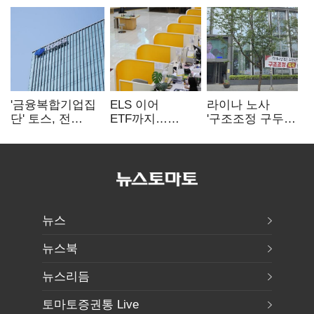
'금융복합기업집
ELS 이어
라이나 노사
단' 토스, 전
ETF까지…
'구조조정 구두
계열사 내부통제
고위험상품 판매
합의안' 도출
표준화
제동 걸린 은행
뉴스
뉴스북
뉴스리듬
토마토증권통 Live