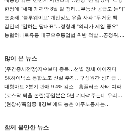
대통령 엮은 '신천지 사진조작'…친명 "선 넘었다" 격앙
한정애 "세제 개편안 8월 말 정리…부동산 공급도 논의"
조승래, '블루웨이브' 개인정보 유출 사과 "무거운 책임
통감"
김민석 "일하는 당대표"…정청래 "의리가 제일 중요"
농협하나로유통 대규모유통업법 위반 적발…공정위,
과징금 4억6200만원 부과
많이 본 뉴스
(주간증시전망)지수보다 종목…선별 장세 이어진다
SK하이닉스 통합노조 신설 추진…구성원간 성과급
불만 확산
대형마트 2분기 판매 9.4% 감소…홈플러스 사태 여파
(코스닥 퇴출 논란)②일본은 5년 기다려주는데 우리는
당장 퇴출?…시간만으론 부족한 코스닥 구하기
(현장+)'폭염중대경보'에도 농촌 이주노동자는
강행군…'야외작업 중지' 권고도 무시
함께 볼만한 뉴스