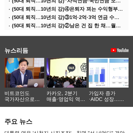
(50대 퇴직…10년의 강)“사적연금·국민연금 모두 당겨서 수령해야”
(50대 퇴직…10년의 강)④은퇴자 꾀는 수익형부동산·전업투자·편의점 창업
(50대 퇴직…10년의 강)③1억·2억·3억 연금 수령 전략
(50대 퇴직…10년의 강)②남은 건 집 한 채…월세 vs 배당 vs 주택연금
뉴스리듬
비트코인도
카카오, 2분기
가입자 증가
국가자산으로…'
매출·영업익 역대
·AIDC 성장…
보관·평가·처분'
최대…에이전트
SKT 2분기 성장
기준은 숙제
AI 수익화 관건
본궤도
주요 뉴스