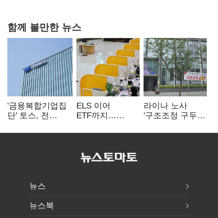
연 홈플러스
함께 볼만한 뉴스
'금융복합기업집
ELS 이어
라이나 노사
단' 토스, 전
ETF까지…
'구조조정 구두
계열사 내부통제
고위험상품 판매
합의안' 도출
표준화
제동 걸린 은행
뉴스
뉴스북