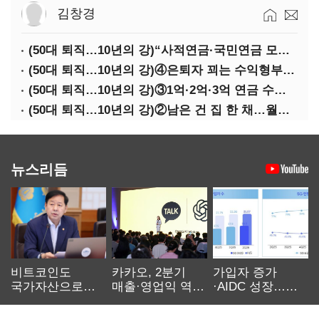
김창경
(50대 퇴직…10년의 강)“사적연금·국민연금 모두 당겨서 수령해야”
(50대 퇴직…10년의 강)④은퇴자 꾀는 수익형부동산·전업투자·편의점 창업
(50대 퇴직…10년의 강)③1억·2억·3억 연금 수령 전략
(50대 퇴직…10년의 강)②남은 건 집 한 채…월세 vs 배당 vs 주택연금
뉴스리듬
비트코인도
카카오, 2분기
가입자 증가
국가자산으로…'
매출·영업익 역대
·AIDC 성장…
보관·평가·처분'
최대…에이전트
SKT 2분기 성장
기준은 숙제
AI 수익화 관건
본궤도