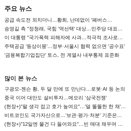
주요 뉴스
공급 속도전 외치더니…황희, 난데없이 '폐버스
리모델링' 제안
송영길 측 "정청래, 국힘 '역선택' 대상…민주당 대표로
총선 지휘 못해"
이 대통령 "국가폭력 피해자에 사과…적극적 조사로
진실 밝혀야"
주택공급 '동상이몽'…정부·서울시 협력 없으면 '공수표'
'금융복합기업집단' 토스, 전 계열사 내부통제 표준화
많이 본 뉴스
구광모-젠슨 황, 두 달 만에 또 만난다…로봇·AI 등 논의
중국 이어 대만도 설비투자…메모리 ‘삼국전쟁’
(현장+)"팔 생각 접고 호가 높여요"…'덜 똘똘한 한 채'
20억 키맞추기
비트코인도 국가자산으로…'보관·평가·처분' 기준은
숙제
(현장+)"12일엔 물건 다 들어와요"…빈 매대 채우며 문