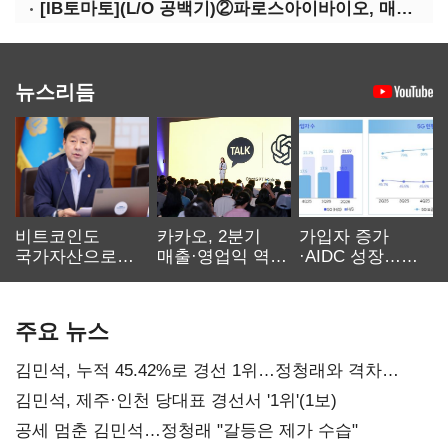
[IB토마토](L/O 공백기)②파로스아이바이오, 매출 0원 '불명예'…목표 안갯속
뉴스리듬
비트코인도
카카오, 2분기
가입자 증가
국가자산으로…'
매출·영업익 역대
·AIDC 성장…
보관·평가·처분'
최대…에이전트
SKT 2분기 성장
기준은 숙제
AI 수익화 관건
본궤도
주요 뉴스
김민석, 누적 45.42%로 경선 1위…정청래와 격차
0.86%p(2보)
김민석, 제주·인천 당대표 경선서 '1위'(1보)
공세 멈춘 김민석…정청래 "갈등은 제가 수습"