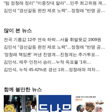
"팀 정청래 정리" "이중잣대 말라"…민주 최고위원 계파
다툼 격화
김민석 "경선갈등 완전 제로 노력"…정청래 "반명 공세
사과부터"
많이 본 뉴스
전국 기름값 12주 연속 하락…서울 휘발윳값 1909원
김민석 "경선갈등 완전 제로 노력"…정청래 "반명 공세
사과부터"
'정청래 책임론' 꺼낸 친명계…친청계는 추가투표
때리기
김민석, 제주·인천서 승리…누적 득표율 '1위
탈환'(종합)
김민석, 누적 45.42%로 경선 1위…정청래와 격차
0.86%p(2보)
함께 볼만한 뉴스