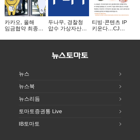
카카오, 올해
두나무, 경찰청
티빙·콘텐츠 IP
임금협약 최종
압수 가상자산
키운다…CJ
타결…연봉 6.3%
보관 맡는다…
ENM, 하반기
인상·격려금
커스터디 사업
글로벌 확장 가속
300만원
최종 낙찰
뉴스
뉴스북
뉴스리듬
토마토증권통 Live
IB토마토