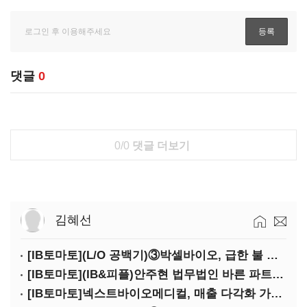
댓글
0
0/0
댓글 더보기
김혜선
[IB토마토](L/O 공백기)③박셀바이오, 급한 불 껐지만…본업 성과 '감감무소식'
[IB토마토](IB&피플)안주현 법무법인 바른 파트너 변호사
[IB토마토]넥스트바이오메디컬, 매출 다각화 가속…IPO 보람 '쑥쑥'