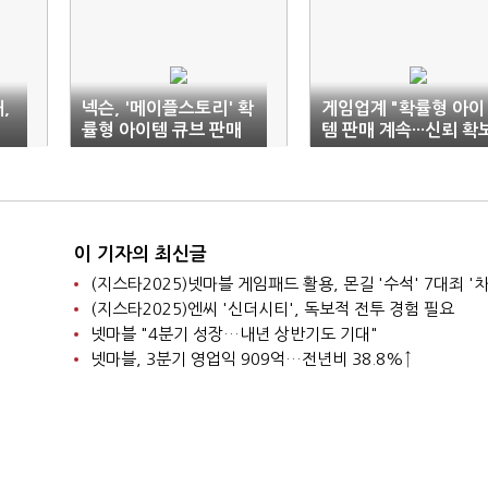
,
넥슨, '메이플스토리' 확
게임업계 "확률형 아이
률형 아이템 큐브 판매
템 판매 계속···신뢰 확
중단
에 최선"
이 기자의 최신글
(지스타2025)넷마블 게임패드 활용, 몬길 '수석' 7대죄 '차
(지스타2025)엔씨 '신더시티', 독보적 전투 경험 필요
넷마블 "4분기 성장…내년 상반기도 기대"
넷마블, 3분기 영업익 909억…전년비 38.8%↑