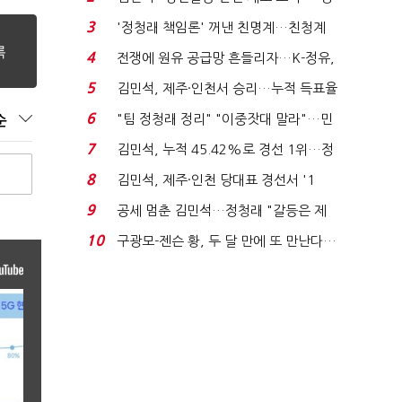
청래 "반명 공세 사...
3
'정청래 책임론' 꺼낸 친명계…친청계
는 추가투표 때리기...
4
전쟁에 원유 공급망 흔들리자…K-정유,
에너지안보 핵심...
5
김민석, 제주·인천서 승리…누적 득표율
'1위 탈환'(종합)...
6
"팀 정청래 정리" "이중잣대 말라"…민
순
주 최고위원 계파 다...
7
김민석, 누적 45.42%로 경선 1위…정
청래와 격차 0.86%p(...
8
김민석, 제주·인천 당대표 경선서 '1
위'(1보)...
9
공세 멈춘 김민석…정청래 "갈등은 제
가 수습"
10
구광모-젠슨 황, 두 달 만에 또 만난다…
로봇·AI 등 논...