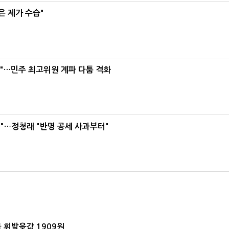
은 제가 수습"
라"…민주 최고위원 계파 다툼 격화
"…정청래 "반명 공세 사과부터"
 휘발윳값 1909원