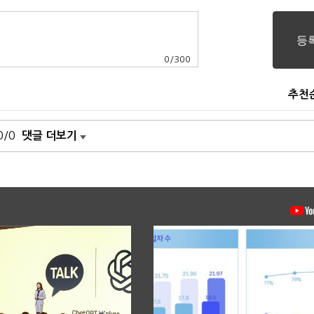
0
/
300
추천
0/0
댓글 더보기