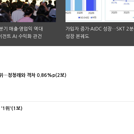
2분기 매출·영업익 역대
가입자 증가·AIDC 성장…SKT 2
전트 AI 수익화 관건
성장 본궤도
1위…정청래와 격차 0.86%p(2보)
1위'(1보)