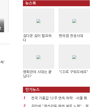
뉴스북
보
집다운 집이 필요하
편의점 전성시대
다
석'
영화관의 시대는 끝
"CD로 구워오세요"
났다?
인기뉴스
1
전국 기름값 12주 연속 하락…서울 휘
발윳값 1909원...
2
김민석 "경선갈등 완전 제로 노력"…정