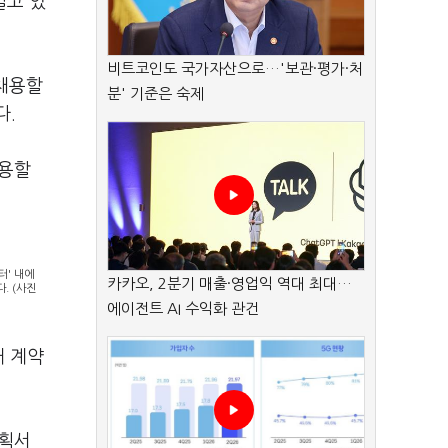
일고 있
비트코인도 국가자산으로…'보관·평가·처
 채용할
분' 기준은 숙제
다.
채용할
터' 내에
카카오, 2분기 매출·영업익 역대 최대…
. (사진
에이전트 AI 수익화 관건
해 계약
계획서