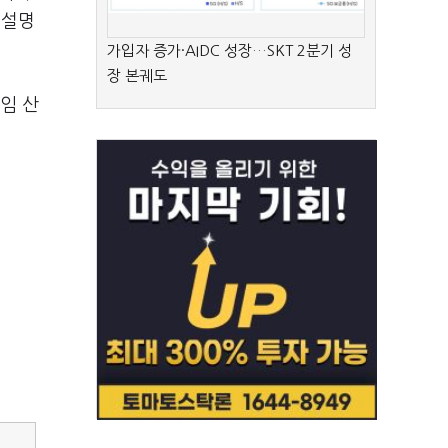
 설명
가입자 증가·AIDC 성장…SKT 2분기 성
장 본궤도
임 산