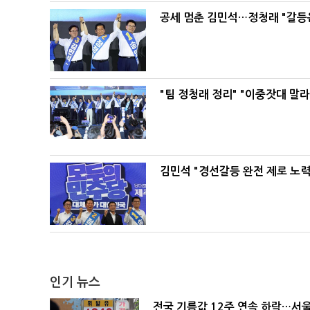
공세 멈춘 김민석…정청래 "갈등
"팀 정청래 정리" "이중잣대 말
김민석 "경선갈등 완전 제로 노력
인기 뉴스
전국 기름값 12주 연속 하락…서울