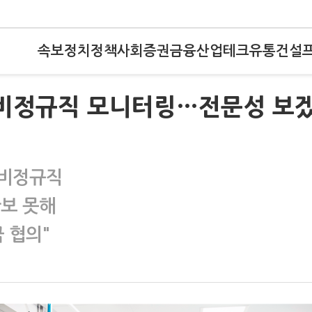
속보
정치
정책
사회
증권
금융
산업
테크
유통
건설
 비정규직 모니터링…전문성 보
 비정규직
확보 못해
 협의"