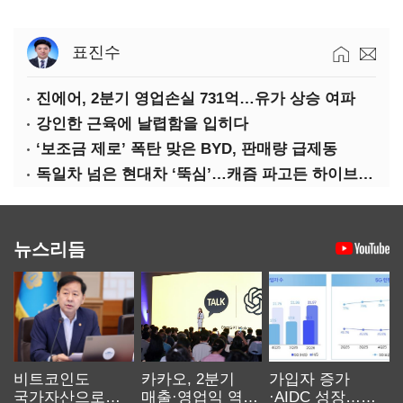
표진수
진에어, 2분기 영업손실 731억…유가 상승 여파
강인한 근육에 날렵함을 입히다
‘보조금 제로’ 폭탄 맞은 BYD, 판매량 급제동
독일차 넘은 현대차 ‘뚝심’…캐즘 파고든 하이브리드 역전극
뉴스리듬
비트코인도
카카오, 2분기
가입자 증가
국가자산으로…'
매출·영업익 역대
·AIDC 성장…