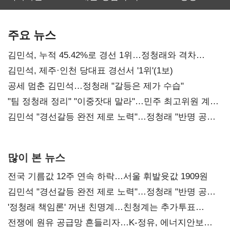
보관·평가·처분'
최대…에이전트
SKT 2분기 성장
기준은 숙제
AI 수익화 관건
본궤도
주요 뉴스
김민석, 누적 45.42%로 경선 1위…정청래와 격차
0.86%p(2보)
김민석, 제주·인천 당대표 경선서 '1위'(1보)
공세 멈춘 김민석…정청래 "갈등은 제가 수습"
"팀 정청래 정리" "이중잣대 말라"…민주 최고위원 계파
다툼 격화
김민석 "경선갈등 완전 제로 노력"…정청래 "반명 공세
사과부터"
많이 본 뉴스
전국 기름값 12주 연속 하락…서울 휘발윳값 1909원
김민석 "경선갈등 완전 제로 노력"…정청래 "반명 공세
사과부터"
'정청래 책임론' 꺼낸 친명계…친청계는 추가투표
때리기
전쟁에 원유 공급망 흔들리자…K-정유, 에너지안보