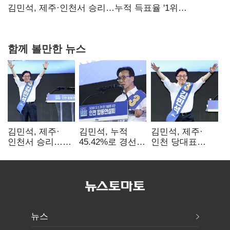
핵심으로 재부상
김민석, 제주·인천서 승리…누적 득표율 '1위
탈환'(종합)
함께 볼만한 뉴스
김민석, 제주·
김민석, 누적
김민석, 제주·
인천서 승리…
45.42%로 경선
인천 당대표
누적 득표율 '1위
1위…정청래와
경선서 '1위'(1보)
탈환'(종합)
격차
0.86%p(2보)
뉴스