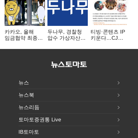
카카오, 올해
두나무, 경찰청
티빙·콘텐츠 IP
임금협약 최종
압수 가상자산
키운다…CJ
타결…연봉 6.3%
보관 맡는다…
ENM, 하반기
인상·격려금
커스터디 사업
글로벌 확장 가속
300만원
최종 낙찰
뉴스
뉴스북
뉴스리듬
토마토증권통 Live
IB토마토