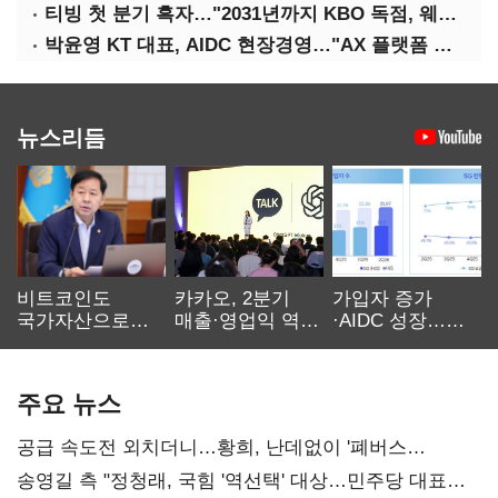
티빙 첫 분기 흑자…"2031년까지 KBO 독점, 웨이브 합병도 속도"
박윤영 KT 대표, AIDC 현장경영…"AX 플랫폼 핵심 인프라로 키운다"
뉴스리듬
비트코인도
카카오, 2분기
가입자 증가
국가자산으로…'
매출·영업익 역대
·AIDC 성장…
보관·평가·처분'
최대…에이전트
SKT 2분기 성장
기준은 숙제
AI 수익화 관건
본궤도
주요 뉴스
공급 속도전 외치더니…황희, 난데없이 '폐버스
리모델링' 제안
송영길 측 "정청래, 국힘 '역선택' 대상…민주당 대표로