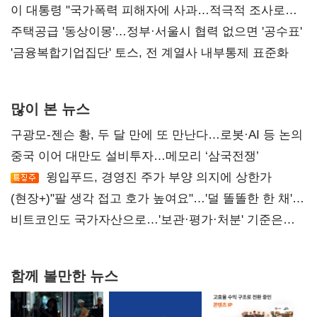
총선 지휘 못해"
이 대통령 "국가폭력 피해자에 사과…적극적 조사로
진실 밝혀야"
주택공급 '동상이몽'…정부·서울시 협력 없으면 '공수표'
'금융복합기업집단' 토스, 전 계열사 내부통제 표준화
많이 본 뉴스
구광모-젠슨 황, 두 달 만에 또 만난다…로봇·AI 등 논의
중국 이어 대만도 설비투자…메모리 ‘삼국전쟁’
윙입푸드, 경영진 주가 부양 의지에 상한가
(현장+)"팔 생각 접고 호가 높여요"…'덜 똘똘한 한 채'
20억 키맞추기
비트코인도 국가자산으로…'보관·평가·처분' 기준은
숙제
함께 볼만한 뉴스