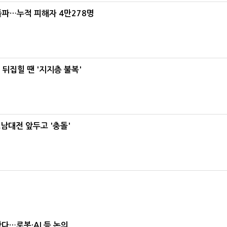
돌파…누적 피해자 4만278명
뒤집힐 땐 '지지층 불복'
호남대전 앞두고 '충돌'
난다…로봇·AI 등 논의