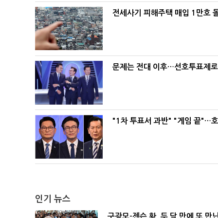
전세사기 피해주택 매입 1만호 
문제는 전대 이후…선호투표제로 
"1차 투표서 과반" "게임 끝"…
인기 뉴스
구광모-젠슨 황, 두 달 만에 또 만