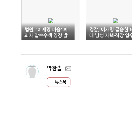
법원, '이재명 피습' 피
경찰, 이재명 급습한 
의자 압수수색 영장 발
대 남성 자택·직장 압
부
수색
박한솔
뉴스북