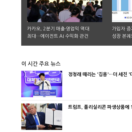
카카오, 2분기 매출·영업익 역대
가입자 증가
최대…에이전트 AI 수익화 관건
성장 본궤
이 시간 주요 뉴스
정청래 때리는 '김용'…더 세진 '
트럼프, 폴리실리콘 파생상품에 1