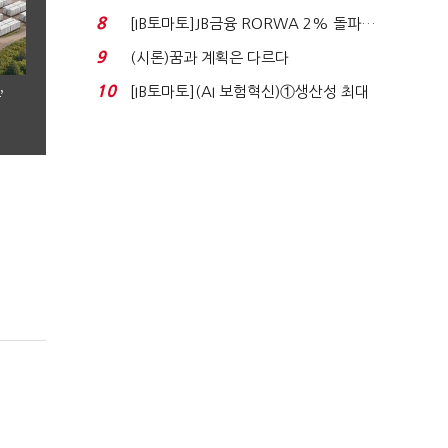
누적 피해자 4만2...
8
[IB토마토]JB금융 RORWA 2% 돌파…
실적 견인은 은행 ...
9
(시론)꿈과 계획은 다르다
10
[IB토마토](AI 보험혁신)①생산성 최대
’
80% 개선…현실...