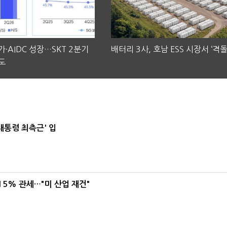
·AIDC 성장…SKT 2분기
배터리 3사, 호남 ESS 시장서 ‘격돌
도
대통령 최측근' 입
5% 관세…"미 산업 재건"