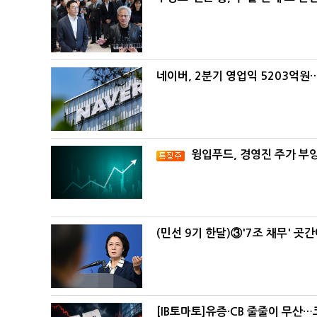
네이버, 2분기 영업익 5203억원
윙입푸드, 경영진 주가 부
(민선 9기 한달)③'7조 채무' 곳
[IB토마토]유증·CB 줄줄이 무산