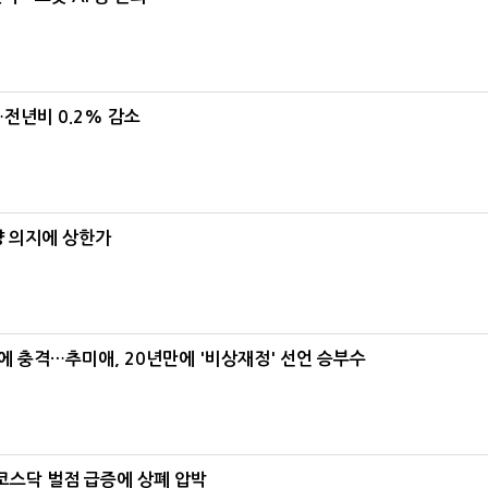
…전년비 0.2% 감소
양 의지에 상한가
간에 충격…추미애, 20년만에 '비상재정' 선언 승부수
…코스닥 벌점 급증에 상폐 압박