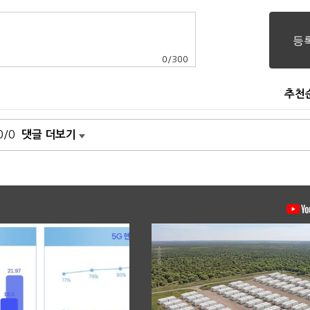
0
/
300
추천
0/0
댓글 더보기