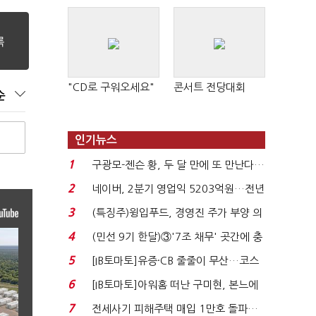
"CD로 구워오세요"
콘서트 전당대회
순
인기뉴스
1
구광모-젠슨 황, 두 달 만에 또 만난다…
로봇·AI 등 논...
2
네이버, 2분기 영업익 5203억원…전년
비 0.2% 감소...
3
(특징주)윙입푸드, 경영진 주가 부양 의
지에 상한가...
4
(민선 9기 한달)③'7조 채무' 곳간에 충
격…추미애, 20년...
5
[IB토마토]유증·CB 줄줄이 무산…코스
닥 벌점 급증에 ...
6
[IB토마토]아워홈 떠난 구미현, 본느에
340억 베팅…가...
7
전세사기 피해주택 매입 1만호 돌파…