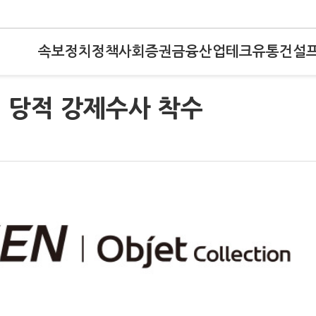
속보
정치
정책
사회
증권
금융
산업
테크
유통
건설
성 당적 강제수사 착수