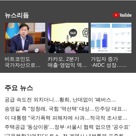
뉴스리듬
비트코인도
카카오, 2분기
가입자 증가
국가자산으로…'
매출·영업익 역대
·AIDC 성장…
보관·평가·처분'
최대…에이전트
SKT 2분기 성장
기준은 숙제
AI 수익화 관건
본궤도
주요 뉴스
공급 속도전 외치더니…황희, 난데없이 '폐버스
리모델링' 제안
송영길 측 "정청래, 국힘 '역선택' 대상…민주당 대표로
총선 지휘 못해"
이 대통령 "국가폭력 피해자에 사과…적극적 조사로
진실 밝혀야"
주택공급 '동상이몽'…정부·서울시 협력 없으면 '공수표'