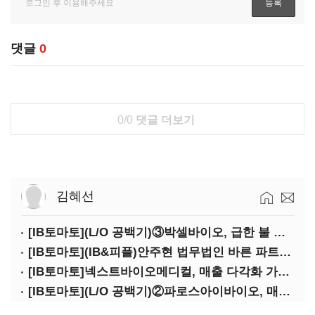
댓글
0
0/0
댓글 더보기
김혜선
[IB토마토](L/O 공백기)③박셀바이오, 급한 불 껐지만…본업 성과 '감감무소식'
[IB토마토](IB&피플)안주현 법무법인 바른 파트너 변호사
[IB토마토]넥스트바이오메디컬, 매출 다각화 가속…IPO 보람 '쑥쑥'
[IB토마토](L/O 공백기)②파로스아이바이오, 매출 0원 '불명예'…목표 안갯속