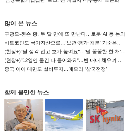
'금융복합기업집단' 토스, 전 계열사 내부통제 표준화
많이 본 뉴스
구광모-젠슨 황, 두 달 만에 또 만난다…로봇·AI 등 논의
비트코인도 국가자산으로…'보관·평가·처분' 기준은
숙제
(현장+)"팔 생각 접고 호가 높여요"…'덜 똘똘한 한 채'
20억 키맞추기
(현장+)"12일엔 물건 다 들어와요"…빈 매대 채우며 문
연 홈플러스
중국 이어 대만도 설비투자…메모리 ‘삼국전쟁’
함께 볼만한 뉴스