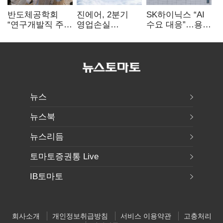
반도체공학회
진에어, 2분기
SK하이닉스 “AI
“연구개발직 주
영업손실
수요 대응”…용인
52시간제
731억…유가
·청주 팹에 54조
개선해야”
상승 여파
투자
뉴스
뉴스북
뉴스리듬
토마토증권통 Live
IB토마토
회사소개
개인정보취급방침
서비스 이용약관
고충처리