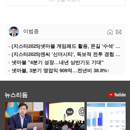
이범종
(지스타2025)넷마블 게임패드 활용, 몬길 '수석' 7대죄 '차석'
(지스타2025)엔씨 '신더시티', 독보적 전투 경험 필요
넷마블 "4분기 성장…내년 상반기도 기대"
넷마블, 3분기 영업익 909억…전년비 38.8%↑
뉴스리듬