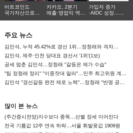
비트코인도
카카오, 2분기
가입자 증가
국가자산으로…'
매출·영업익 역대
·AIDC 성장…
보관·평가·처분'
최대…에이전트
SKT 2분기 성장
기준은 숙제
AI 수익화 관건
본궤도
주요 뉴스
김민석, 누적 45.42%로 경선 1위…정청래와 격차
0.86%p(2보)
김민석, 제주·인천 당대표 경선서 '1위'(1보)
공세 멈춘 김민석…정청래 "갈등은 제가 수습"
"팀 정청래 정리" "이중잣대 말라"…민주 최고위원 계파
다툼 격화
김민석 "경선갈등 완전 제로 노력"…정청래 "반명 공세
사과부터"
많이 본 뉴스
(주간증시전망)지수보다 종목…선별 장세 이어진다
전국 기름값 12주 연속 하락…서울 휘발윳값 1909원