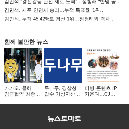
김민석 "경선갈등 완전 제로 노력"…정청래 "반명 공세
사과부터"
김민석, 제주·인천서 승리…누적 득표율 '1위
탈환'(종합)
김민석, 누적 45.42%로 경선 1위…정청래와 격차
0.86%p(2보)
함께 볼만한 뉴스
카카오, 올해
두나무, 경찰청
티빙·콘텐츠 IP
임금협약 최종
압수 가상자산
키운다…CJ
타결…연봉 6.3%
보관 맡는다…
ENM, 하반기
인상·격려금
커스터디 사업
글로벌 확장 가속
300만원
최종 낙찰