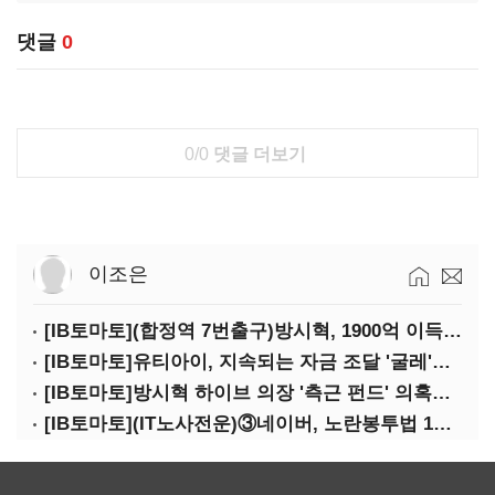
댓글
0
0/0
댓글 더보기
이조은
[IB토마토](합정역 7번출구)방시혁, 1900억 이득 논란…하이브 상장 진실은?
[IB토마토]유티아이, 지속되는 자금 조달 '굴레'…부채 리스크 고조
[IB토마토]방시혁 하이브 의장 '측근 펀드' 의혹…실상은 해외 투자 무산
[IB토마토](IT노사전운)③네이버, 노란봉투법 1호 되나…관건은 '진짜 주인'