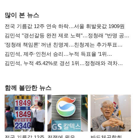
많이 본 뉴스
전국 기름값 12주 연속 하락…서울 휘발윳값 1909원
김민석 "경선갈등 완전 제로 노력"…정청래 "반명 공세
사과부터"
'정청래 책임론' 꺼낸 친명계…친청계는 추가투표
때리기
김민석, 제주·인천서 승리…누적 득표율 '1위
탈환'(종합)
김민석, 누적 45.42%로 경선 1위…정청래와 격차
0.86%p(2보)
함께 볼만한 뉴스
전국 기름값 12주
전쟁에 원유
반도체공학회