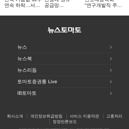
연속 하락…서울
공급망
“연구개발직 주
휘발윳값 1909원
흔들리자…K-
52시간제
정유, 에너지안보
개선해야”
핵심으로 재부상
뉴스
뉴스북
뉴스리듬
토마토증권통 Live
IB토마토
회사소개
개인정보취급방침
서비스 이용약관
고충처리
정정반론보도