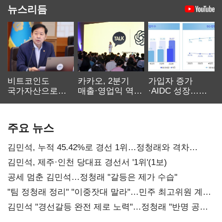
뉴스리듬
비트코인도
카카오, 2분기
가입자 증가
국가자산으로…'
매출·영업익 역대
·AIDC 성장…
보관·평가·처분'
최대…에이전트
SKT 2분기 성장
기준은 숙제
AI 수익화 관건
본궤도
주요 뉴스
김민석, 누적 45.42%로 경선 1위…정청래와 격차
0.86%p(2보)
김민석, 제주·인천 당대표 경선서 '1위'(1보)
공세 멈춘 김민석…정청래 "갈등은 제가 수습"
"팀 정청래 정리" "이중잣대 말라"…민주 최고위원 계파
다툼 격화
김민석 "경선갈등 완전 제로 노력"…정청래 "반명 공세
사과부터"