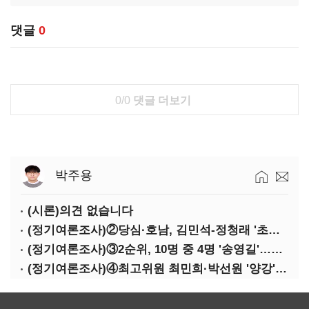
댓글
0
0/0
댓글 더보기
박주용
(시론)의견 없습니다
(정기여론조사)②당심·호남, 김민석-정청래 '초접전'
(정기여론조사)③2순위, 10명 중 4명 '송영길'…정청래 '한 자릿수'
(정기여론조사)④최고위원 최민희·박선원 '양강'…서미화·이성윤·임미애 뒤이어