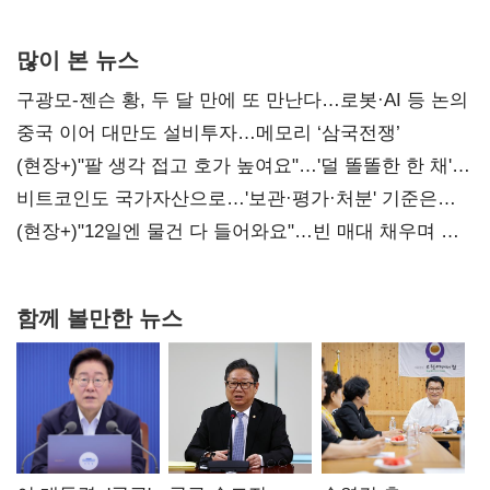
많이 본 뉴스
구광모-젠슨 황, 두 달 만에 또 만난다…로봇·AI 등 논의
중국 이어 대만도 설비투자…메모리 ‘삼국전쟁’
(현장+)"팔 생각 접고 호가 높여요"…'덜 똘똘한 한 채'
20억 키맞추기
비트코인도 국가자산으로…'보관·평가·처분' 기준은
숙제
(현장+)"12일엔 물건 다 들어와요"…빈 매대 채우며 문
연 홈플러스
함께 볼만한 뉴스