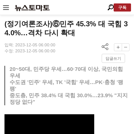
구독
(정기여론조사)⑥민주 45.3% 대 국힘 3
4.0%…격차 다시 확대
입력: 2023-12-05 06:00:00
수정: 2023-12-05 06:00:00
답글쓰기
20~50대, 민주당 우세…60·70대 이상, 국민의힘
우세
수도권 '민주' 우세, TK '국힘' 우세…PK·충청 '팽
팽'
중도층, 민주 38.4% 대 국힘 30.0%…23.9% "지지
정당 없다"