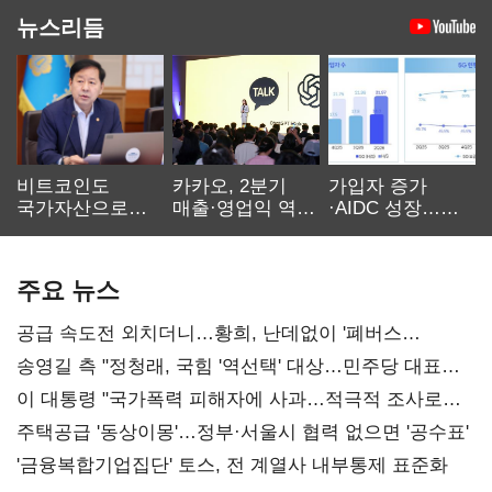
뉴스리듬
비트코인도
카카오, 2분기
가입자 증가
국가자산으로…'
매출·영업익 역대
·AIDC 성장…
보관·평가·처분'
최대…에이전트
SKT 2분기 성장
기준은 숙제
AI 수익화 관건
본궤도
주요 뉴스
공급 속도전 외치더니…황희, 난데없이 '폐버스
리모델링' 제안
송영길 측 "정청래, 국힘 '역선택' 대상…민주당 대표로
총선 지휘 못해"
이 대통령 "국가폭력 피해자에 사과…적극적 조사로
진실 밝혀야"
주택공급 '동상이몽'…정부·서울시 협력 없으면 '공수표'
'금융복합기업집단' 토스, 전 계열사 내부통제 표준화