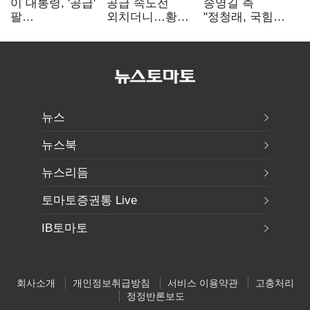
이 대통령, '공급'
공급 속도전
송영길 측
팔
외치더니…황희,
"정청래, 국힘
걷어붙였는데…
난데없이 '폐버스
'역선택' 대상…
여 내부선
리모델링' 제안
민주당 대표로
'부동산
총선 지휘 못해"
망언'(종합)
뉴스
뉴스북
뉴스리듬
토마토증권통 Live
IB토마토
회사소개
개인정보취급방침
서비스 이용약관
고충처리
정정반론보도