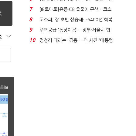
격…추미애, 20년...
7
[IB토마토]유증·CB 줄줄이 무산…코스
닥 벌점 급증에 ...
8
코스피, 장 초반 상승세…6400선 회복
시도
9
주택공급 '동상이몽'…정부·서울시 협
순
력 없으면 '공수표'...
10
정청래 때리는 '김용'…더 세진 '대통령
최측근' 입...