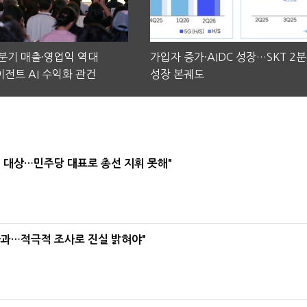
2분기 매출·영업익 역대
가입자 증가·AIDC 성장…SKT 2
전트 AI 수익화 관건
성장 본궤도
택' 대상…민주당 대표로 총선 지휘 못해"
사과…적극적 조사로 진실 밝혀야"