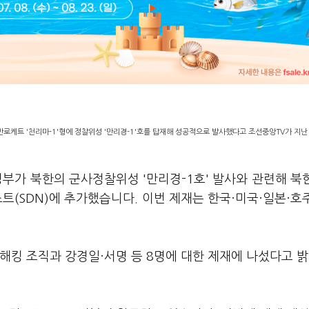
로케트 '천리마-1'형에 정찰위성 '만리경-1'호를 탑재해 성공적으로 발사했다고 조선중앙TV가 지난 
정부가 북한의 군사정찰위성 '만리경-1호' 발사와 관련해 북
스트(SDN)에 추가했습니다. 이번 제재는 한국·미국·일본·호
 해킹 조직과 강경일·서명 등 8명에 대한 제재에 나섰다고 