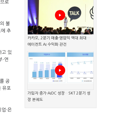
상으로
의 불
트에 추
카카오, 2분기 매출·영업익 역대 최대…
에이전트 AI 수익화 관건
하고 있
부·연
를 공
을 유포
가입자 증가·AIDC 성장…SKT 2분기 성
장 본궤도
기업·은