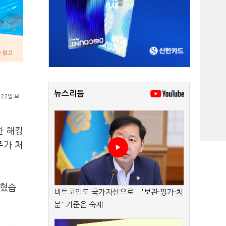
뉴스리듬
22일 보
한 해킹
주가 처
밝혔습
비트코인도 국가자산으로…'보관·평가·처
분' 기준은 숙제