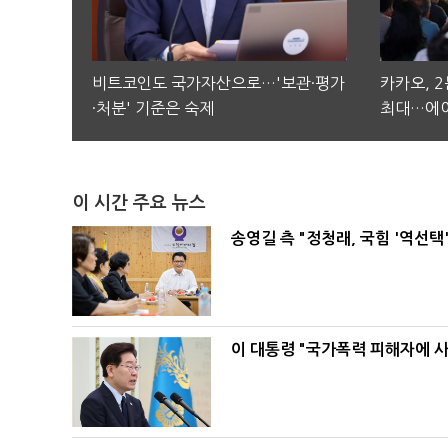
비트코인도 국가자산으로…'보관·평가
카카오, 
·처분' 기준은 숙제
최대…에이
이 시간 주요 뉴스
송영길 측 "정청래, 국힘 '역선
이 대통령 "국가폭력 피해자에 