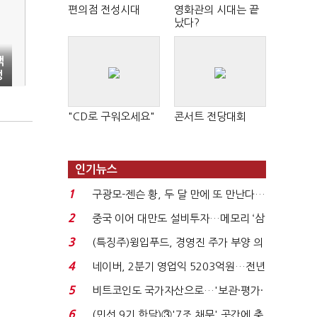
편의점 전성시대
영화관의 시대는 끝
났다?
백
정
"CD로 구워오세요"
콘서트 전당대회
인기뉴스
1
구광모-젠슨 황, 두 달 만에 또 만난다…
로봇·AI 등 논...
2
중국 이어 대만도 설비투자…메모리 ‘삼
국전쟁’
3
(특징주)윙입푸드, 경영진 주가 부양 의
지에 상한가...
4
네이버, 2분기 영업익 5203억원…전년
비 0.2% 감소...
5
비트코인도 국가자산으로…'보관·평가·
처분' 기준은 ...
6
(민선 9기 한달)③'7조 채무' 곳간에 충