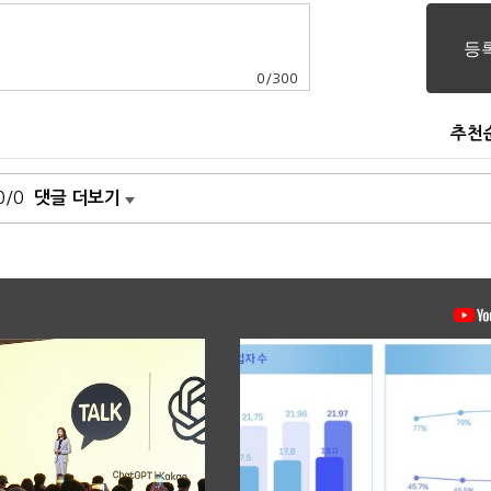
0
/
300
추천
0/0
댓글 더보기