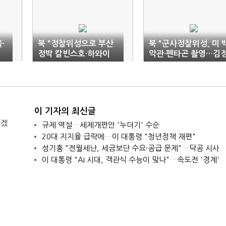
·
북 "정찰위성으로 부산
북 "군사정찰위성, 미 
정박 칼빈스호·하와이
악관·펜타곤 촬영…김
등 촬영"(종합)
은에 보고"
이 기자의 최신글
쓰겠
규제 역설…세제개편안 '누더기' 수순
20대 지지율 급락에…이 대통령 "청년정책 재편"
성기홍 "전월세난, 세금보단 수요·공급 문제"…닥공 시사
이 대통령 "AI 시대, 객관식 수능이 맞나"…속도전 '경계'