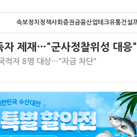
속보
정치
정책
사회
증권
금융
산업
테크
유통
건설
독자 제재…"군사정찰위성 대응"
 국적자 8명 대상…"자금 차단"