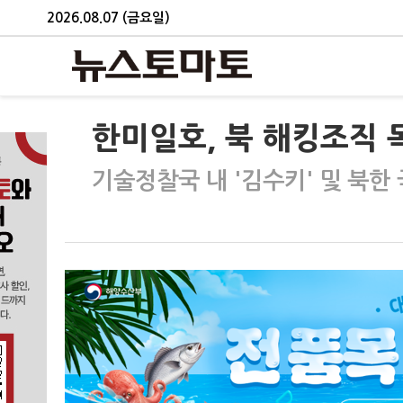
2026.08.07 (금요일)
한미일호, 북 해킹조직 
기술정찰국 내 '김수키' 및 북한