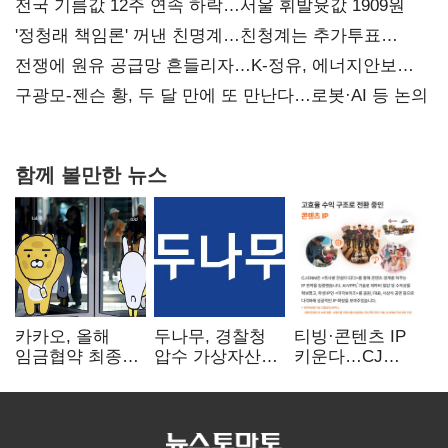
사과부터"
전국 기름값 12주 연속 하락…서울 휘발윳값 1909원
'정청래 책임론' 꺼낸 친명계…친청계는 추가투표
때리기
전쟁에 원유 공급망 흔들리자…K-정유, 에너지안보
핵심으로 재부상
구광모-젠슨 황, 두 달 만에 또 만난다…로봇·AI 등 논의
함께 볼만한 뉴스
카카오, 올해
두나무, 경찰청
티빙·콘텐츠 IP
임금협약 최종
압수 가상자산
키운다…CJ
타결…연봉 6.3%
보관 맡는다…
ENM, 하반기
인상·격려금
커스터디 사업
글로벌 확장 가속
300만원
최종 낙찰