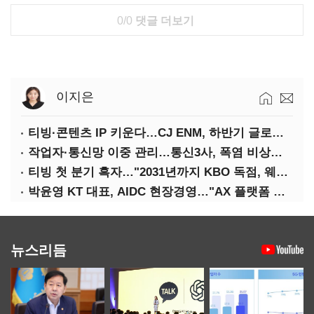
0/0
댓글 더보기
이지은
티빙·콘텐츠 IP 키운다…CJ ENM, 하반기 글로벌 확장 가속
작업자·통신망 이중 관리…통신3사, 폭염 비상대응 돌입
티빙 첫 분기 흑자…"2031년까지 KBO 독점, 웨이브 합병도 속도"
박윤영 KT 대표, AIDC 현장경영…"AX 플랫폼 핵심 인프라로 키운다"
뉴스리듬