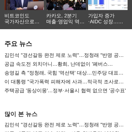
비트코인도
카카오, 2분기
가입자 증가
국가자산으로…'
매출·영업익 역대
·AIDC 성장…
보관·평가·처분'
최대…에이전트
SKT 2분기 성장
기준은 숙제
AI 수익화 관건
본궤도
주요 뉴스
김민석 "경선갈등 완전 제로 노력"…정청래 "반명 공세
사과부터"
공급 속도전 외치더니…황희, 난데없이 '폐버스
리모델링' 제안
송영길 측 "정청래, 국힘 '역선택' 대상…민주당 대표로
총선 지휘 못해"
이 대통령 "국가폭력 피해자에 사과…적극적 조사로
진실 밝혀야"
주택공급 '동상이몽'…정부·서울시 협력 없으면 '공수표'
많이 본 뉴스
김민석 "경선갈등 완전 제로 노력"…정청래 "반명 공세