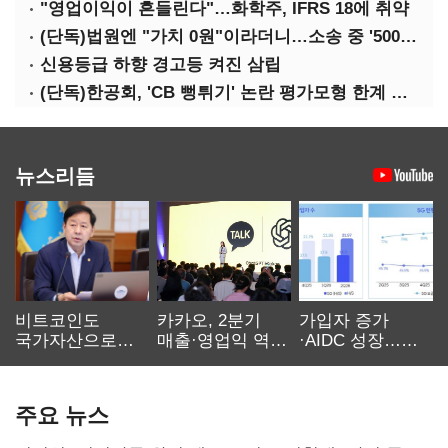
"영업이익이 흔들린다"…화학주, IFRS 18에 취약
(단독)법원엔 "가치 0원"이라더니…소송 중 '500원 유증' 강행한 라인게임즈
신용등급 하향 경고등 켜진 삼립
(단독)한공회, 'CB 뻥튀기' 논란 평가모형 한계 인정…당국 방관 속 장부 왜곡 수두룩
뉴스리듬
비트코인도
카카오, 2분기
가입자 증가
국가자산으로…'
매출·영업익 역대
·AIDC 성장…
보관·평가·처분'
최대…에이전트
SKT 2분기 성장
기준은 숙제
AI 수익화 관건
본궤도
주요 뉴스