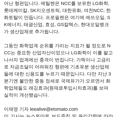
어난 형편입니다. 에틸렌은 NCC를 보유한 LG화학,
롯데케미칼, SK지오센트릭, 대한유화, 여천NCC, 한
화토탈이 만듭니다. 프로필렌은 여기에 에쓰오일, S
K에너지, 태광산업, 효성, GS칼텍스, 현대오일뱅크
가 생산업체로 추가됩니다.
그동안 화학업계 순위를 가리는 지표가 될 정도로 N
CC는 중요한 산업자산이었으나 LG화학이 이를 팔고
나서자 업계에선 충격이 번집니다. 가뜩이나 고금리
로 자금조달이 어려워진 형편에 기초유분 생산업체
들에 대한 신용도를 누르기 때문입니다. 다만 지난 3
분기엔 불안한 중동 정세로 국제유가가 오르면서 화
학업체들도 래깅효과(원재료투입시차효과)를 보며
실적이 개선됐습니다.
이재영 기자 leealive@etomato.com
이 기사는 뉴스토마토 보도준칙 및 윤리강령에 따라