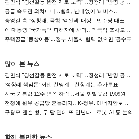
김민석 "경선갈등 완전 제로 노력"…정청래 "반명 공세
사과부터"
공급 속도전 외치더니…황희, 난데없이 '폐버스
리모델링' 제안
송영길 측 "정청래, 국힘 '역선택' 대상…민주당 대표로
총선 지휘 못해"
이 대통령 "국가폭력 피해자에 사과…적극적 조사로
진실 밝혀야"
주택공급 '동상이몽'…정부·서울시 협력 없으면 '공수표'
많이 본 뉴스
김민석 "경선갈등 완전 제로 노력"…정청래 "반명 공세
사과부터"
'정청래 책임론' 꺼낸 친명계…친청계는 추가투표
때리기
전국 기름값 12주 연속 하락…서울 휘발윳값 1909원
전쟁에 원유 공급망 흔들리자…K-정유, 에너지안보
핵심으로 재부상
구광모-젠슨 황, 두 달 만에 또 만난다…로봇·AI 등 논의
함께 볼만한 뉴스