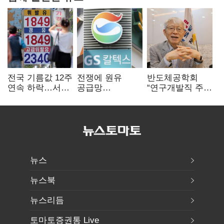
전국 기름값 12주
전쟁에 원유
반도체공학회
연속 하락…서울
공급망
“연구개발직 주
휘발윳값 1909원
흔들리자…K-
52시간제
정유, 에너지안보
개선해야”
핵심으로 재부상
뉴스
뉴스북
뉴스리듬
토마토증권통 Live