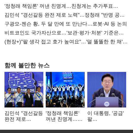
'정청래 책임론' 꺼낸 친명계…친청계는 추가투표
때리기
김민석 "경선갈등 완전 제로 노력"…정청래 "반명 공세
사과부터"
구광모-젠슨 황, 두 달 만에 또 만난다…로봇·AI 등 논의
비트코인도 국가자산으로…'보관·평가·처분' 기준은
숙제
(현장+)"팔 생각 접고 호가 높여요"…'덜 똘똘한 한 채'
20억 키맞추기
함께 볼만한 뉴스
김민석 "경선갈등
'정청래 책임론'
이 대통령, '공급'
완전 제로
꺼낸 친명계…
팔
노력"…정청래
친청계는
걷어붙였는데…
"반명 공세
추가투표 때리기
여 내부선