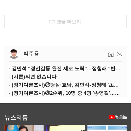
0/0
댓글 더보기
박주용
김민석 "경선갈등 완전 제로 노력"…정청래 "반명 공세 사과부터"
(시론)의견 없습니다
(정기여론조사)②당심·호남, 김민석-정청래 '초접전'
(정기여론조사)③2순위, 10명 중 4명 '송영길'…정청래 '한 자릿수'
뉴스리듬