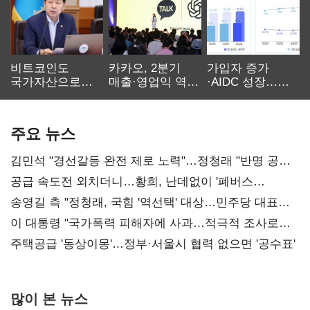
비트코인도
카카오, 2분기
가입자 증가
국가자산으로…'
매출·영업익 역대
·AIDC 성장…
보관·평가·처분'
최대…에이전트
SKT 2분기 성장
기준은 숙제
AI 수익화 관건
본궤도
주요 뉴스
김민석 "경선갈등 완전 제로 노력"…정청래 "반명 공세
사과부터"
공급 속도전 외치더니…황희, 난데없이 '폐버스
리모델링' 제안
송영길 측 "정청래, 국힘 '역선택' 대상…민주당 대표로
총선 지휘 못해"
이 대통령 "국가폭력 피해자에 사과…적극적 조사로
진실 밝혀야"
주택공급 '동상이몽'…정부·서울시 협력 없으면 '공수표'
많이 본 뉴스