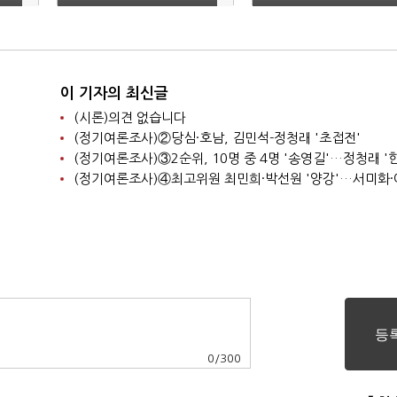
가
능경영 자문' MOU
는데…플라스틱 배출량
2.5배 늘어
이 기자의 최신글
(시론)의견 없습니다
(정기여론조사)②당심·호남, 김민석-정청래 '초접전'
0
/
300