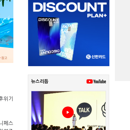
뉴스리듬
기후위기
매니페스