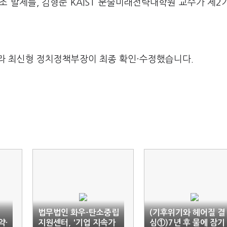
 발제를, 김형준 KAIST 문술미래전략대학원 교수가 제2
라 최신형 정치정책부장이 최종 확인·수정했습니다.
법무법인 화우-탄소중립
(기후위기와 헤어질 결
약·
지원센터, '기업 지속가
심①)7년 후 물에 잠기