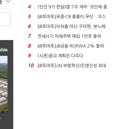
순
지에 상한가...
4
(민선 9기 한달)③'7조 채무' 곳간에 충
격…추미애, 20년...
5
[IB토마토]유증·CB 줄줄이 무산…코스
닥 벌점 급증에 ...
6
[IB토마토]아워홈 떠난 구미현, 본느에
340억 베팅…가...
7
전세사기 피해주택 매입 1만호 돌파…
누적 피해자 4만2...
8
[IB토마토]JB금융 RORWA 2% 돌파…
실적 견인은 은행 ...
9
(시론)꿈과 계획은 다르다
10
[IB토마토](AI 보험혁신)①생산성 최대
80% 개선…현실...
’