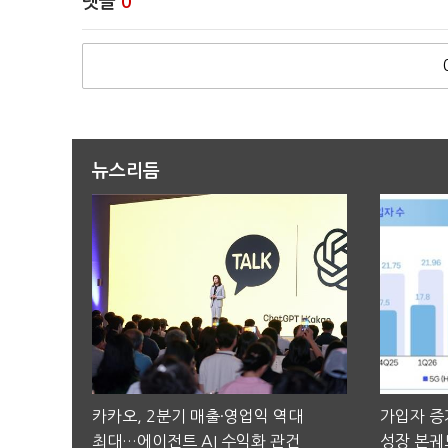
댓글
0
뉴스리듬
카카오, 2분기 매출·영업익 역대
가입자 증가
최대…에이전트 AI 수익화 관건
성장 본궤