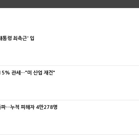
대통령 최측근' 입
5% 관세…"미 산업 재건"
돌파…누적 피해자 4만278명