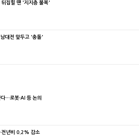
뒤집힐 땐 '지지층 불복'
호남대전 앞두고 '충돌'
난다…로봇·AI 등 논의
…전년비 0.2% 감소