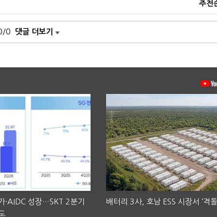
추천
0/0
댓글 더보기
·AIDC 성장…SKT 2분기
배터리 3사, 호남 ESS 시장서 ‘격돌
도