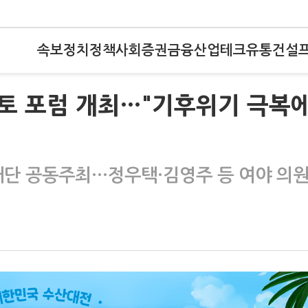
속보
정치
정책
사회
증권
금융
산업
테크
유통
건설
토 포럼 개최…"기후위기 극복
단 공동주최…정우택·김영주 등 여야 의원