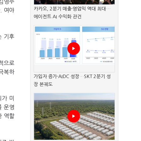
 김영주
카카오, 2분기 매출·영업익 역대 최대…
. 여야
에이전트 AI 수익화 관건
는 기후
동적으로
 극복하
가입자 증가·AIDC 성장…SKT 2분기 성
장 본궤도
리가 미
를 운영
한 역할