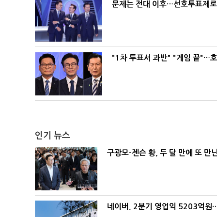
문제는 전대 이후…선호투표제로 
"1차 투표서 과반" "게임 끝"…
인기 뉴스
구광모-젠슨 황, 두 달 만에 또 만
네이버, 2분기 영업익 5203억원