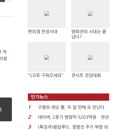
편의점 전성시대
영화관의 시대는 끝
났다?
(정기여론조사)③2순위, 10명 중 4명 '송영길'…정청래 '한 자릿수'
(정기여론조사)④최고위원 최민희·박선원 '양강'…서미화·이성윤·임미애 뒤이어
"CD로 구워오세요"
콘서트 전당대회
인기뉴스
1
구광모-젠슨 황, 두 달 만에 또 만난다…
로봇·AI 등 논...
2
네이버, 2분기 영업익 5203억원…전년
비 0.2% 감소...
3
(특징주)윙입푸드, 경영진 주가 부양 의