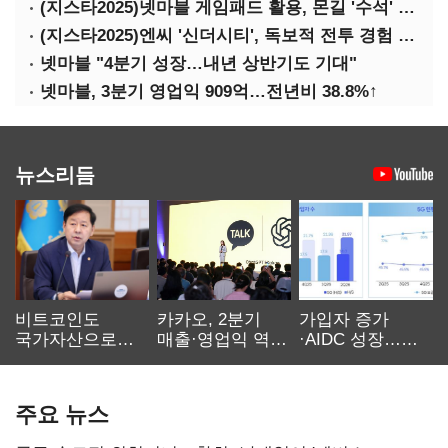
(지스타2025)넷마블 게임패드 활용, 몬길 '수석' 7대죄 '차석'
(지스타2025)엔씨 '신더시티', 독보적 전투 경험 필요
넷마블 "4분기 성장…내년 상반기도 기대"
넷마블, 3분기 영업익 909억…전년비 38.8%↑
뉴스리듬
비트코인도
카카오, 2분기
가입자 증가
국가자산으로…'
매출·영업익 역대
·AIDC 성장…
보관·평가·처분'
최대…에이전트
SKT 2분기 성장
기준은 숙제
AI 수익화 관건
본궤도
주요 뉴스