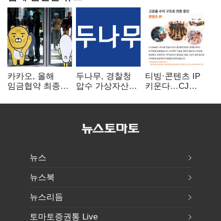
카카오, 올해
두나무, 경찰청
티빙·콘텐츠 IP
임금협약 최종
압수 가상자산
키운다…CJ
타결…연봉 6.3%
보관 맡는다…
ENM, 하반기
인상·격려금
커스터디 사업
글로벌 확장 가속
300만원
최종 낙찰
뉴스
뉴스북
뉴스리듬
토마토증권통 Live