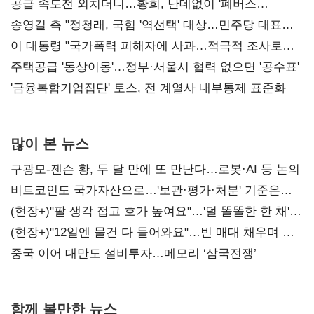
공급 속도전 외치더니…황희, 난데없이 '폐버스
리모델링' 제안
송영길 측 "정청래, 국힘 '역선택' 대상…민주당 대표로
총선 지휘 못해"
이 대통령 "국가폭력 피해자에 사과…적극적 조사로
진실 밝혀야"
주택공급 '동상이몽'…정부·서울시 협력 없으면 '공수표'
'금융복합기업집단' 토스, 전 계열사 내부통제 표준화
많이 본 뉴스
구광모-젠슨 황, 두 달 만에 또 만난다…로봇·AI 등 논의
비트코인도 국가자산으로…'보관·평가·처분' 기준은
숙제
(현장+)"팔 생각 접고 호가 높여요"…'덜 똘똘한 한 채'
20억 키맞추기
(현장+)"12일엔 물건 다 들어와요"…빈 매대 채우며 문
연 홈플러스
중국 이어 대만도 설비투자…메모리 ‘삼국전쟁’
함께 볼만한 뉴스