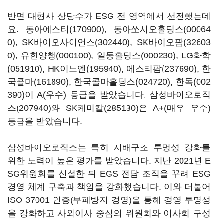
반면 대형사 상당수가 ESG 전 영역에서 선전했는데
요.
동아에스티(170900)
,
동아쏘시오홀딩스(00064
0)
,
SK바이오사이언스(302440)
,
SK바이오팜(32603
0)
,
유한양행(000100)
,
일동홀딩스(000230)
,
LG화학
(051910)
,
HK이노엔(195940)
,
에스티팜(237690)
,
한
국콜마(161890)
,
한국콜마홀딩스(024720)
,
한독(002
390)
이 A(우수) 등급을 받았습니다.
삼성바이오로직
스(207940)
와
SK케미칼(285130)
은 A+(매우 우수)
등급을 받았습니다.
삼성바이오로직스는 특히 지배구조 투명성 강화를
위한 노력이 높은 평가를 받았습니다. 지난 2021년 E
SG위원회를 신설한 뒤 EGS 전담 조직을 꾸려 ESG
경영 체계 구축과 책임을 강화했습니다. 이와 더불어
ISO 37001 인증(부패방지 경영)을 통해 경영 투명성
을 강화하고 사외이사 중심의 위원회와 이사회 구성