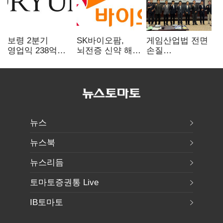
보령 2분기
SK바이오팜,
게임산업법 전면
영업익 238억…
뇌전증 신약 해외
손질
전년 대비 6.2%↓
흥행 발판…
공감대…"낡은
차세대 신약 개발
규제 걷고
속도
안전장치 촘촘히
해야"
뉴스
뉴스북
뉴스리듬
토마토증권통 Live
IB토마토