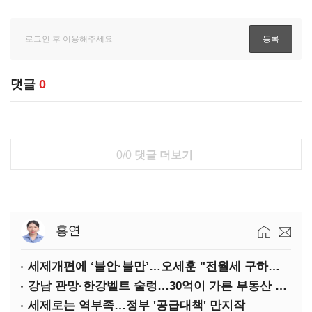
댓글
0
0/0
댓글 더보기
홍연
세제개편에 ‘불안·불만’…오세훈 "전월세 구하기 더 힘들어질 것"
강남 관망·한강벨트 술렁…30억이 가른 부동산 민심
세제로는 역부족…정부 '공급대책' 만지작