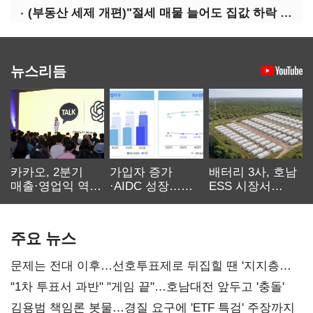
(부동산 세제 개편)"절세 매물 늘어도 집값 하락 제한적"…전세난·양극화 심화 우려
뉴스리듬
카카오, 2분기
가입자 증가
배터리 3사, 호남
매출·영업익 역대
·AIDC 성장…
ESS 시장서
최대…에이전트
SKT 2분기 성장
‘격돌’
AI 수익화 관건
본궤도
주요 뉴스
문제는 전대 이후…선호투표제로 뒤집힐 땐 '지지층
불복'
"1차 투표서 과반" "게임 끝"…호남대전 앞두고 '충돌'
김용범 책임론 봇물…경질 요구에 'ETF 특검' 주장까지