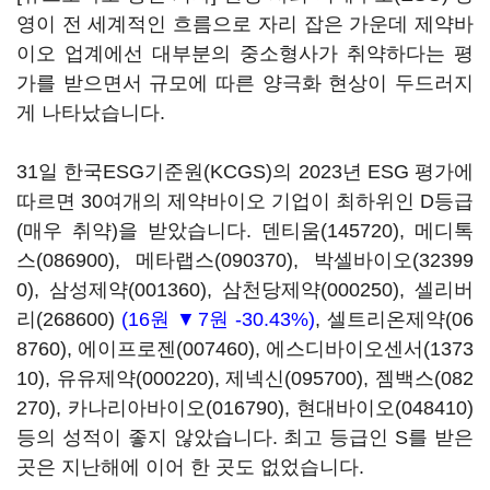
영이 전 세계적인 흐름으로 자리 잡은 가운데 제약바
이오 업계에선 대부분의 중소형사가 취약하다는 평
가를 받으면서 규모에 따른 양극화 현상이 두드러지
게 나타났습니다.
31일 한국ESG기준원(KCGS)의 2023년 ESG 평가에
따르면 30여개의 제약바이오 기업이 최하위인 D등급
(매우 취약)을 받았습니다.
덴티움(145720)
,
메디톡
스(086900)
,
메타랩스(090370)
,
박셀바이오(32399
0)
,
삼성제약(001360)
,
삼천당제약(000250)
,
셀리버
리(268600)
(16원 ▼7원 -30.43%)
,
셀트리온제약(06
8760)
,
에이프로젠(007460)
,
에스디바이오센서(1373
10)
,
유유제약(000220)
,
제넥신(095700)
,
젬백스(082
270)
,
카나리아바이오(016790)
,
현대바이오(048410)
등의 성적이 좋지 않았습니다. 최고 등급인 S를 받은
곳은 지난해에 이어 한 곳도 없었습니다.