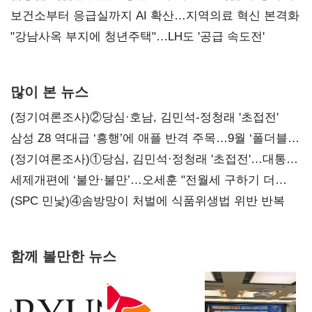
보건소부터 응급실까지 AI 확산…지역의료 혁신 본격화
"강남사옥 부지에 청년주택"…LH도 '공급 속도전'
많이 본 뉴스
(정기여론조사)②당심·호남, 김민석-정청래 '초접전'
삼성 Z8 역대급 ‘흥행’에 애플 반격 주목…9월 ‘폴더블
대전’
(정기여론조사)①당심, 김민석·정청래 '초접전'…대통령
지지도 '50% 아래로'(종합)
세제개편에 ‘불안·불만’…오세훈 "전월세 구하기 더
힘들어질 것"
(SPC 민낯)④솜방망이 처벌에 식품위생법 위반 반복
함께 볼만한 뉴스