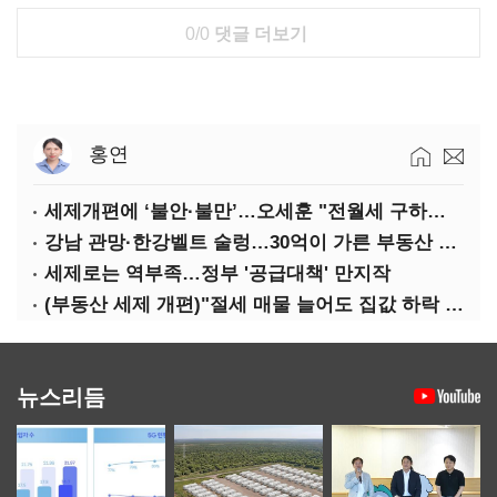
0/0
댓글 더보기
홍연
세제개편에 ‘불안·불만’…오세훈 "전월세 구하기 더 힘들어질 것"
강남 관망·한강벨트 술렁…30억이 가른 부동산 민심
세제로는 역부족…정부 '공급대책' 만지작
(부동산 세제 개편)"절세 매물 늘어도 집값 하락 제한적"…전세난·양극화 심화 우려
뉴스리듬