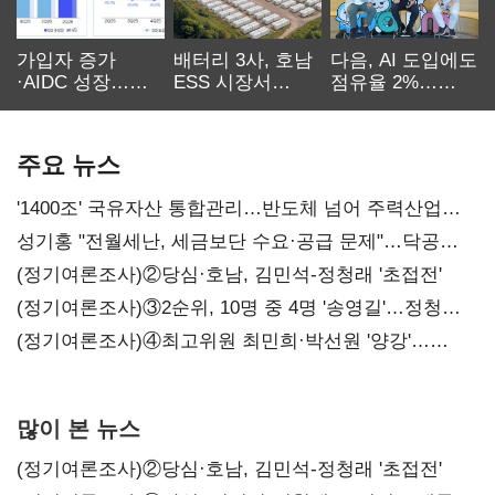
가입자 증가
배터리 3사, 호남
다음, AI 도입에도
·AIDC 성장…
ESS 시장서
점유율 2%…
SKT 2분기 성장
‘격돌’
에이전트
본궤도
차별화가 관건
주요 뉴스
'1400조' 국유자산 통합관리…반도체 넘어 주력산업
구조혁신
성기홍 "전월세난, 세금보단 수요·공급 문제"…닥공
시사
(정기여론조사)②당심·호남, 김민석-정청래 '초접전'
(정기여론조사)③2순위, 10명 중 4명 '송영길'…정청래
'한 자릿수'
(정기여론조사)④최고위원 최민희·박선원 '양강'…
서미화·이성윤·임미애 뒤이어
많이 본 뉴스
(정기여론조사)②당심·호남, 김민석-정청래 '초접전'