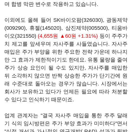
며 합병 막판 변수로 작용하고 있습니다.
이외에도 올해 들어
SK바이오팜(326030)
,
광동제약
(009290)
,
휴젤(145020)
,
삼진제약(005500)
,
티움바
이오(321550)
(4,655원 ▲60원 +1.31%)
등이 주주가
치 제고를 앞세우며 자사주를 사들였습니다. 자사주
매입은 주가 부양을 위한 주요한 전략 가운데 하나지
만 그 효과가 제한적이기도 한데요. 유통 물량을 줄여
주가 상승 요인이 될 수도 있지만, 자사주를 매입한
뒤 소각하지 않으면 반짝 상승한 주가가 단기간에 원
래 수준대로 돌아오는 경우가 많습니다. 시장에서는
회사가 보유하고 있다가 언제든 필요에 따라 처분할
수 있다고 인식하기 때문이죠.
업계 관계자는 "결국 자사주 매입을 통한 주주 달래
기 식의 임시방편은 주가 부양 효과가 미미하다"면서
"실적 개선과 가시적인 연구개발( R&D) 성과가 뒷받