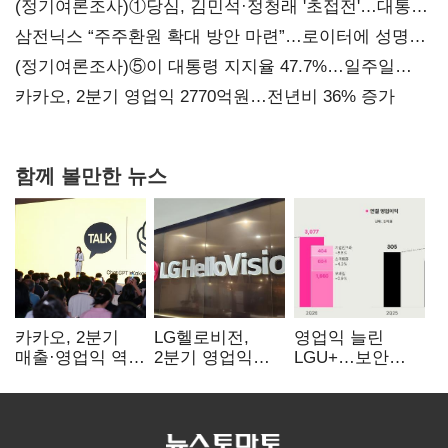
(정기여론조사)①당심, 김민석·정청래 '초접전'…대통령
지지도 '50% 아래로'(종합)
삼전닉스 “주주환원 확대 방안 마련”…로이터에 성명
보내
(정기여론조사)⑤이 대통령 지지율 47.7%…일주일
만에 다시 40%대
카카오, 2분기 영업익 2770억원…전년비 36% 증가
함께 볼만한 뉴스
카카오, 2분기
LG헬로비전,
영업익 늘린
매출·영업익 역대
2분기 영업익
LGU+…보안
최대…에이전트
30억…
·AIDC '신사업
AI 수익화 관건
방송침체에
드라이브'
교육용 단말
시장도 축소