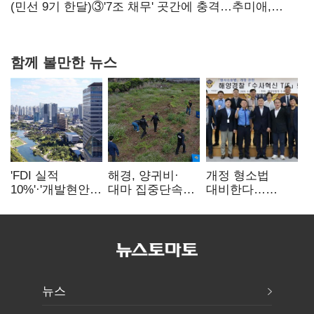
(민선 9기 한달)③'7조 채무' 곳간에 충격…추미애,
20년만에 '비상재정' 선언 승부수
함께 볼만한 뉴스
'FDI 실적
해경, 양귀비·
개정 형소법
10%'·'개발현안
대마 집중단속…
대비한다…
산적'…
4개월 동안
해경청
인천경제청장
249명 검거
'수사혁신TF'
구원투수 찾기
가동
뉴스