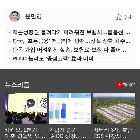
윤민영
자본성증권 돌려막기 어려워진 보험사…콜옵션 부담 급증
당국, '포용금융' 저금리에 방점…성실 상환 차주는 '역차별'
단독 가입 어려워진 실손, 보험료·보장 다 줄어든 5세대는?
PLCC 늘려도 '충성고객' 효과 미미
뉴스리듬
카카오, 2분기
가입자 증가
배터리 3사, 호남
매출·영업익 역대
·AIDC 성장…
ESS 시장서