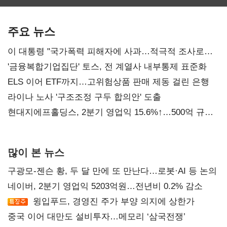
최대…에이전트
SKT 2분기 성장
‘격돌’
AI 수익화 관건
본궤도
주요 뉴스
이 대통령 "국가폭력 피해자에 사과…적극적 조사로
진실 밝혀야"
'금융복합기업집단' 토스, 전 계열사 내부통제 표준화
ELS 이어 ETF까지…고위험상품 판매 제동 걸린 은행
라이나 노사 '구조조정 구두 합의안' 도출
현대지에프홀딩스, 2분기 영업익 15.6%↑…500억 규모
자사주 매입
많이 본 뉴스
구광모-젠슨 황, 두 달 만에 또 만난다…로봇·AI 등 논의
네이버, 2분기 영업익 5203억원…전년비 0.2% 감소
윙입푸드, 경영진 주가 부양 의지에 상한가
중국 이어 대만도 설비투자…메모리 ‘삼국전쟁’