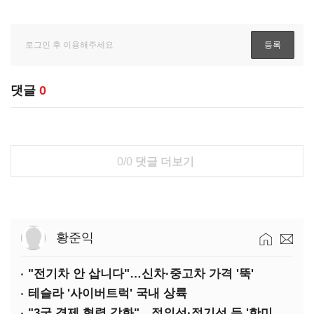
댓글
0
0/0
댓글 더보기
황준익
"전기차 안 삽니다"…신차·중고차 가격 '뚝'
테슬라 '사이버트럭' 국내 상륙
"3국 경제 협력 강화"…정의선·정기선 등 '한미일 경제대화' 참석