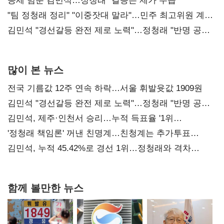
공세 멈춘 김민석…정청래 "갈등은 제가 수습"
"팀 정청래 정리" "이중잣대 말라"…민주 최고위원 계파
다툼 격화
김민석 "경선갈등 완전 제로 노력"…정청래 "반명 공세
사과부터"
많이 본 뉴스
전국 기름값 12주 연속 하락…서울 휘발윳값 1909원
김민석 "경선갈등 완전 제로 노력"…정청래 "반명 공세
사과부터"
김민석, 제주·인천서 승리…누적 득표율 '1위
탈환'(종합)
'정청래 책임론' 꺼낸 친명계…친청계는 추가투표
때리기
김민석, 누적 45.42%로 경선 1위…정청래와 격차
0.86%p(2보)
함께 볼만한 뉴스