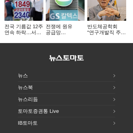
전국 기름값 12주
전쟁에 원유
반도체공학회
연속 하락…서울
공급망
“연구개발직 주
휘발윳값 1909원
흔들리자…K-
52시간제
정유, 에너지안보
개선해야”
핵심으로 재부상
뉴스
뉴스북
뉴스리듬
토마토증권통 Live
IB토마토