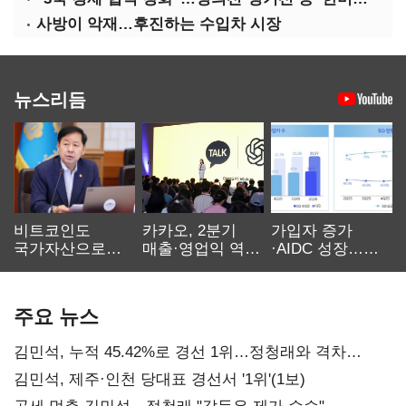
사방이 악재…후진하는 수입차 시장
뉴스리듬
비트코인도
카카오, 2분기
가입자 증가
국가자산으로…'
매출·영업익 역대
·AIDC 성장…
보관·평가·처분'
최대…에이전트
SKT 2분기 성장
기준은 숙제
AI 수익화 관건
본궤도
주요 뉴스
김민석, 누적 45.42%로 경선 1위…정청래와 격차
0.86%p(2보)
김민석, 제주·인천 당대표 경선서 '1위'(1보)