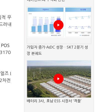
실적 우
 드러내
는
POS
가입자 증가·AIDC 성장…SKT 2분기 성
(3170
장 본궤도
얼즈 I
 2차전
배터리 3사, 호남 ESS 시장서 ‘격돌’