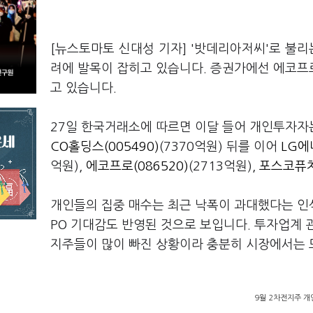
[뉴스토마토 신대성 기자] '밧데리아저씨'로 불
려에 발목이 잡히고 있습니다. 증권가에선 에코프
고 있습니다.
27일 한국거래소에 따르면 이달 들어 개인투자자
CO홀딩스(005490)
(7370억원) 뒤를 이어
LG에
억원),
에코프로(086520)
(2713억원),
포스코퓨처
개인들의 집중 매수는 최근 낙폭이 과대했다는 인
PO 기대감도 반영된 것으로 보입니다. 투자업계 
지주들이 많이 빠진 상황이라 충분히 시장에서는 
9월 2차전지주 개