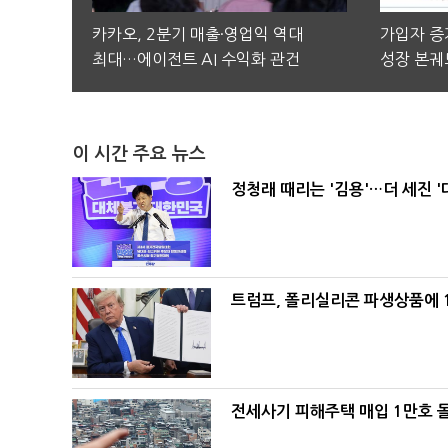
카카오, 2분기 매출·영업익 역대
가입자 증가
최대…에이전트 AI 수익화 관건
성장 본궤
이 시간 주요 뉴스
정청래 때리는 '김용'…더 세진 '
트럼프, 폴리실리콘 파생상품에 1
전세사기 피해주택 매입 1만호 