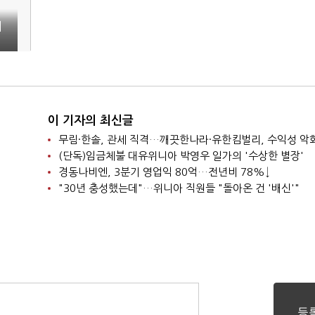
이
발
이 기자의 최신글
니
무림·한솔, 관세 직격…깨끗한나라·유한킴벌리, 수익성 악
(단독)임금체불 대유위니아 박영우 일가의 '수상한 별장'
경동나비엔, 3분기 영업익 80억…전년비 78%↓
"30년 충성했는데"…위니아 직원들 "돌아온 건 '배신'"