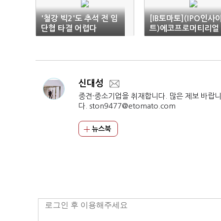
'철강 빅2'도 추석 전 임
[IB토마토](IPO인사
단협 타결 어렵다
트)에코프로머티리얼
즈, 전구체 시장 확대 
걸음
신대성
중견·중소기업을 취재합니다. 많은 제보 바랍
다. ston9477@etomato.com
뉴스북