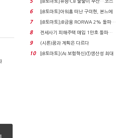
5
[IB토마토]유증·CB 줄줄이 무산…코스
닥 벌점 급증에 ...
6
[IB토마토]아워홈 떠난 구미현, 본느에
340억 베팅…가...
7
[IB토마토]JB금융 RORWA 2% 돌파…
실적 견인은 은행 ...
8
전세사기 피해주택 매입 1만호 돌파…
누적 피해자 4만2...
9
(시론)꿈과 계획은 다르다
10
[IB토마토](AI 보험혁신)①생산성 최대
화
80% 개선…현실...