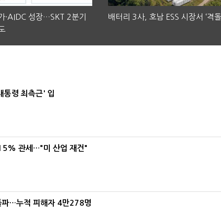
·AIDC 성장…SKT 2분기
배터리 3사, 호남 ESS 시장서 ‘격돌
도
대통령 최측근' 입
5% 관세…"미 산업 재건"
돌파…누적 피해자 4만278명