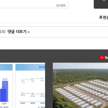
0
/
300
추천
0/0
댓글 더보기