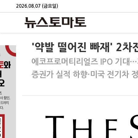
2026.08.07 (금요일)
'약발 떨어진 빠재' 2차
에코프로머티리얼즈 IPO 기대…
증권가 실적 하향·미국 전기차 