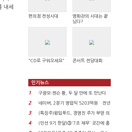
를 내세
편의점 전성시대
영화관의 시대는 끝
났다?
"CD로 구워오세요"
콘서트 전당대회
인기뉴스
1
구광모-젠슨 황, 두 달 만에 또 만난다…
로봇·AI 등 논...
2
네이버, 2분기 영업익 5203억원…전년
비 0.2% 감소...
3
(특징주)윙입푸드, 경영진 주가 부양 의
지에 상한가...
4
(민선 9기 한달)③'7조 채무' 곳간에 충
격…추미애, 20년...