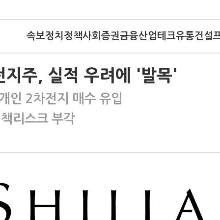
속보
정치
정책
사회
증권
금융
산업
테크
유통
건설
전지주, 실적 우려에 '발목'
개인 2차전지 매수 유입
정책리스크 부각