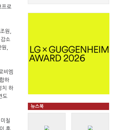
코프로
조원,
 감소
원,
프로비엠
부합하
정치 하
견도
뉴스북
 미칠
이 후